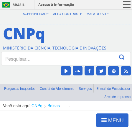
Acesso à informação
BRASIL
CORONAVÍRUS (COVID-19)
ACESSIBILIDADE
ALTO CONTRASTE
MAPA DO SITE
Participe
CNPq
Serviços
Legislação
MINISTÉRIO DA CIÊNCIA, TECNOLOGIA E INOVAÇÕES
Canais
Perguntas frequentes
Central de Atendimento
Serviços
E-mail do Pesquisador
Área de imprensa
Você está aqui:
CNPq
Bolsas e Auxílios Vigentes
Projetos de Pesquisa
MENU