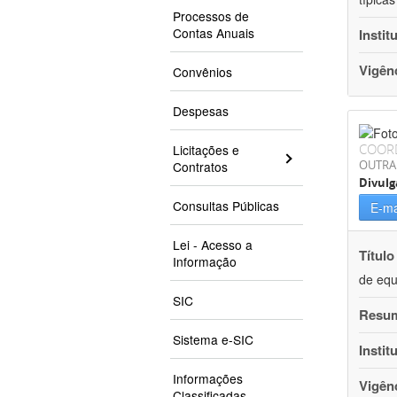
Processos de
Contas Anuais
Instit
Vigên
Convênios
Despesas
COOR
Licitações e
OUTRA
Contratos
Divulg
Consultas Públicas
E-ma
Lei - Acesso a
Título
Informação
de equ
SIC
Resu
Sistema e-SIC
Instit
Informações
Vigên
Classificadas