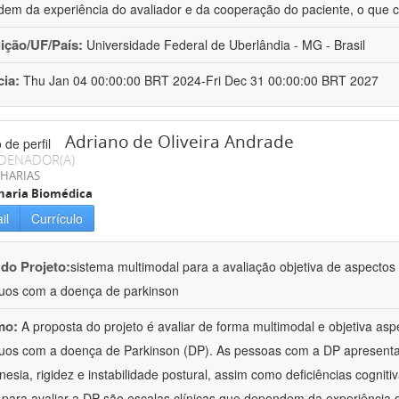
em da experiência do avaliador e da cooperação do paciente, o que 
uição/UF/País:
Universidade Federal de Uberlândia - MG - Brasil
cia:
Thu Jan 04 00:00:00 BRT 2024-Fri Dec 31 00:00:00 BRT 2027
Adriano de Oliveira Andrade
DENADOR(A)
HARIAS
haria Biomédica
il
Currículo
 do Projeto:
sistema multimodal para a avaliação objetiva de aspecto
duos com a doença de parkinson
mo:
A proposta do projeto é avaliar de forma multimodal e objetiva a
duos com a doença de Parkinson (DP). As pessoas com a DP apresent
inesia, rigidez e instabilidade postural, assim como deficiências cognit
s para avaliar a DP são escalas clínicas que dependem da experiência 