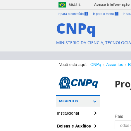
Acesso à informação
BRASIL
Ir para o conteúdo
1
Ir para o menu
2
Ir pa
CNPq
MINISTÉRIO DA CIÊNCIA, TECNOLOGI
Você está aqui:
CNPq
Assuntos
B
Pro
ASSUNTOS
Institucional
País
Bolsas e Auxílios