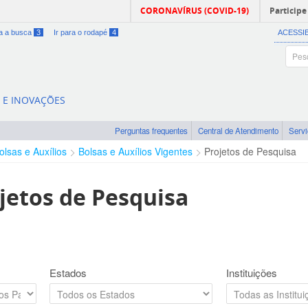
CORONAVÍRUS (COVID-19)
Participe
ra a busca
3
Ir para o rodapé
4
ACESSI
A E INOVAÇÕES
Perguntas frequentes
Central de Atendimento
Serv
olsas e Auxílios
Bolsas e Auxílios Vigentes
Projetos de Pesquisa
jetos de Pesquisa
Estados
Instituições