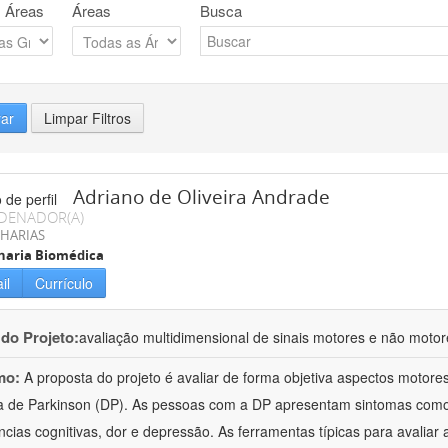
 Áreas
Áreas
Busca
rar
Limpar Filtros
Adriano de Oliveira Andrade
DENADOR(A)
HARIAS
haria Biomédica
il
Currículo
 do Projeto:
avaliação multidimensional de sinais motores e não moto
mo:
A proposta do projeto é avaliar de forma objetiva aspectos motor
 de Parkinson (DP). As pessoas com a DP apresentam sintomas como tr
ências cognitivas, dor e depressão. As ferramentas típicas para avaliar