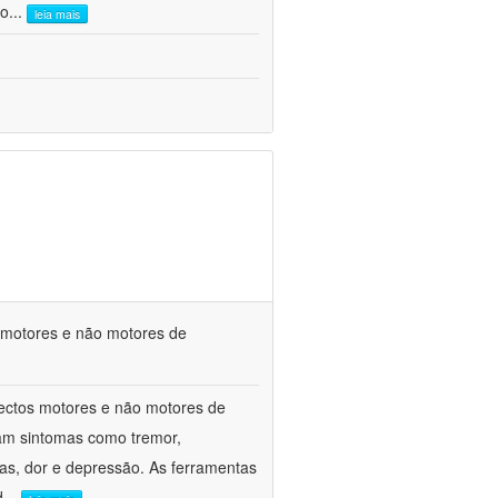
co
...
leia mais
s motores e não motores de
spectos motores e não motores de
am sintomas como tremor,
ivas, dor e depressão. As ferramentas
d
...