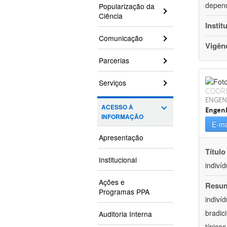
depend
Popularização da
Ciência
Instit
Comunicação
Vigên
Parcerias
Serviços
COOR
ENGEN
ACESSO À
Engen
INFORMAÇÃO
E-ma
Apresentação
Título
Institucional
indiví
Ações e
Resu
Programas PPA
indiví
bradic
Auditoria Interna
típica