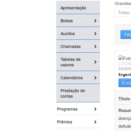
Grandes
Apresentação
Bolsas
Auxílios
Filt
Chamadas
Tabelas de
COOR
valores
ENGEN
Engen
Calendários
E-ma
Prestação de
contas
Título
Programas
Resu
doença
Prêmios
defici