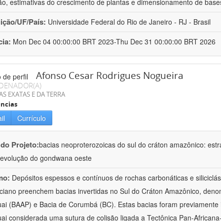
ção, estimativas do crescimento de plantas e dimensionamento de base
uição/UF/País:
Universidade Federal do Rio de Janeiro - RJ - Brasil
cia:
Mon Dec 04 00:00:00 BRT 2023-Thu Dec 31 00:00:00 BRT 2026
Afonso Cesar Rodrigues Nogueira
DENADOR(A)
AS EXATAS E DA TERRA
ncias
il
Currículo
 do Projeto:
bacias neoproterozoicas do sul do cráton amazônico: estra
evolução do gondwana oeste
mo:
Depósitos espessos e contínuos de rochas carbonáticas e siliciclá
ciano preenchem bacias invertidas no Sul do Cráton Amazônico, denom
ai (BAAP) e Bacia de Corumbá (BC). Estas bacias foram previamente i
ai considerada uma sutura de colisão ligada a Tectônica Pan-Africana-