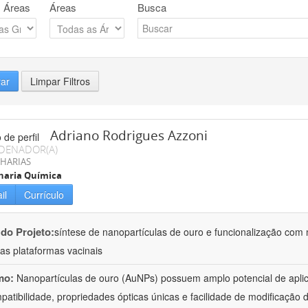
 Áreas
Áreas
Busca
rar
Limpar Filtros
Adriano Rodrigues Azzoni
DENADOR(A)
HARIAS
haria Química
il
Currículo
 do Projeto:
síntese de nanopartículas de ouro e funcionalização com
as plataformas vacinais
mo:
Nanopartículas de ouro (AuNPs) possuem amplo potencial de apli
patibilidade, propriedades ópticas únicas e facilidade de modificação d