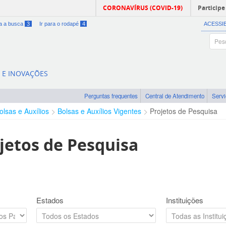
CORONAVÍRUS (COVID-19)
Participe
ra a busca
3
Ir para o rodapé
4
ACESSI
A E INOVAÇÕES
Perguntas frequentes
Central de Atendimento
Serv
olsas e Auxílios
Bolsas e Auxílios Vigentes
Projetos de Pesquisa
jetos de Pesquisa
Estados
Instituições