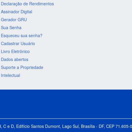
Declaração de Rendimentos
Assinador Digital
Gerador GRU
Sua Senha
Esqueceu sua senha?
Cadastrar Usuário
Livro Eletrônico
Dados abertos
Suporte a Propriedade
Intelectual
B, C e D, Edifício Santos Dumont, Lago Sul, Brasília - DF, CEP 71.60