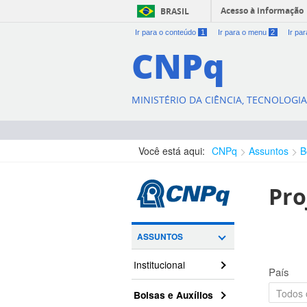
Acesso à informação
BRASIL
Ir para o conteúdo
1
Ir para o menu
2
Ir pa
CNPq
MINISTÉRIO DA CIÊNCIA, TECNOLOGI
Você está aqui:
CNPq
Assuntos
B
Pro
ASSUNTOS
Institucional
País
Bolsas e Auxílios