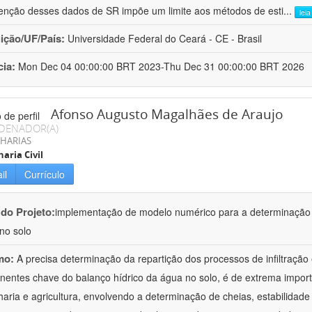
enção desses dados de SR impõe um limite aos métodos de esti
...
lei
uição/UF/País:
Universidade Federal do Ceará - CE - Brasil
cia:
Mon Dec 04 00:00:00 BRT 2023-Thu Dec 31 00:00:00 BRT 2026
Afonso Augusto Magalhães de Araujo
DENADOR(A)
HARIAS
aria Civil
il
Currículo
 do Projeto:
implementação de modelo numérico para a determinação d
no solo
mo:
A precisa determinação da repartição dos processos de infiltração
entes chave do balanço hídrico da água no solo, é de extrema import
aria e agricultura, envolvendo a determinação de cheias, estabilidade