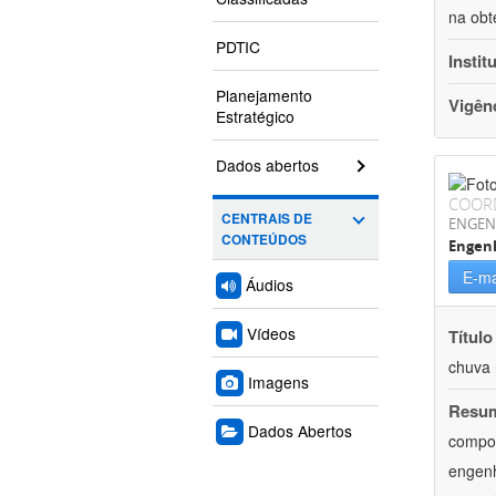
na obt
PDTIC
Instit
Planejamento
Vigên
Estratégico
Dados abertos
COOR
CENTRAIS DE
ENGEN
CONTEÚDOS
Engenh
E-ma
Áudios
Vídeos
Título
chuva 
Imagens
Resu
Dados Abertos
compon
engenh