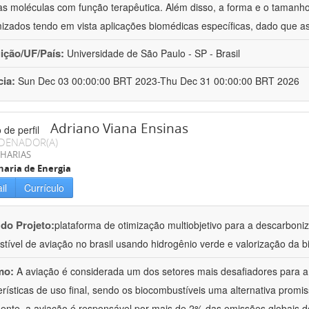
as moléculas com função terapêutica. Além disso, a forma e o taman
izados tendo em vista aplicações biomédicas específicas, dado que as
uição/UF/País:
Universidade de São Paulo - SP - Brasil
cia:
Sun Dec 03 00:00:00 BRT 2023-Thu Dec 31 00:00:00 BRT 2026
Adriano Viana Ensinas
DENADOR(A)
HARIAS
aria de Energia
il
Currículo
 do Projeto:
plataforma de otimização multiobjetivo para a descarbon
tível de aviação no brasil usando hidrogênio verde e valorização da b
mo:
A aviação é considerada um dos setores mais desafiadores para 
erísticas de uso final, sendo os biocombustíveis uma alternativa promiss
ente, a aviação é responsável por mais de 2% das emissões globais de