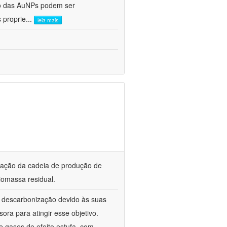
ho das AuNPs podem ser
 proprie
...
leia mais
ização da cadeia de produção de
iomassa residual.
a descarbonização devido às suas
ora para atingir esse objetivo.
 gases de efeito estufa, com