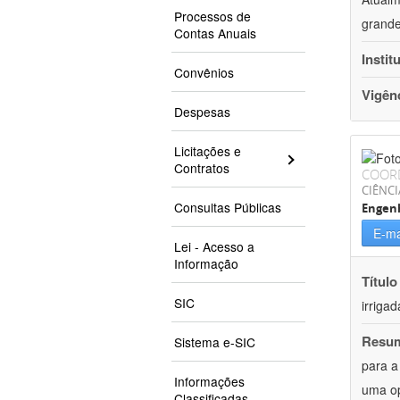
Processos de
grande
Contas Anuais
Instit
Convênios
Vigên
Despesas
Licitações e
Contratos
COOR
CIÊNCI
Consultas Públicas
Engenh
E-ma
Lei - Acesso a
Informação
Título
SIC
irriga
Resu
Sistema e-SIC
para a
Informações
uma op
Classificadas