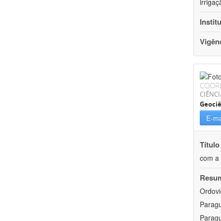
irriga
Instit
Vigên
COOR
CIÊNCI
Geociê
E-ma
Título
com a 
Resu
Ordovi
Paragu
Paragu