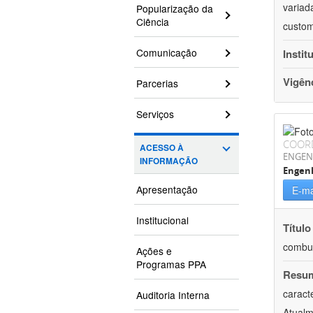
variad
Popularização da
Ciência
custom
Comunicação
Instit
Vigên
Parcerias
Serviços
COOR
ACESSO À
ENGEN
INFORMAÇÃO
Engenh
Apresentação
E-ma
Institucional
Título
combus
Ações e
Programas PPA
Resu
caract
Auditoria Interna
Atualm