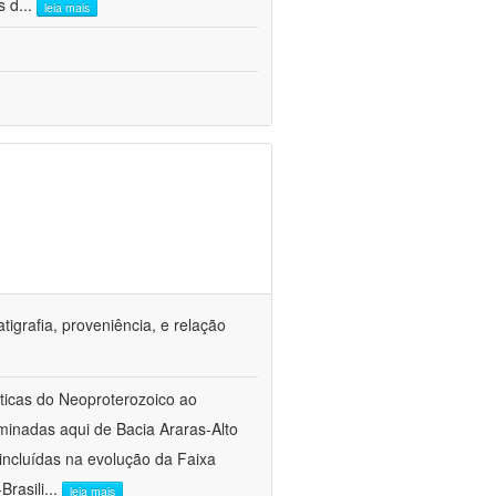
s d
...
leia mais
tigrafia, proveniência, e relação
sticas do Neoproterozoico ao
inadas aqui de Bacia Araras-Alto
ncluídas na evolução da Faixa
Brasili
...
leia mais