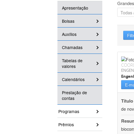
Grandes
Apresentação
Bolsas
Auxílios
Filt
Chamadas
Tabelas de
COOR
valores
ENGEN
Engen
Calendários
E-ma
Prestação de
contas
Título
de nov
Programas
Resu
Prêmios
biocom