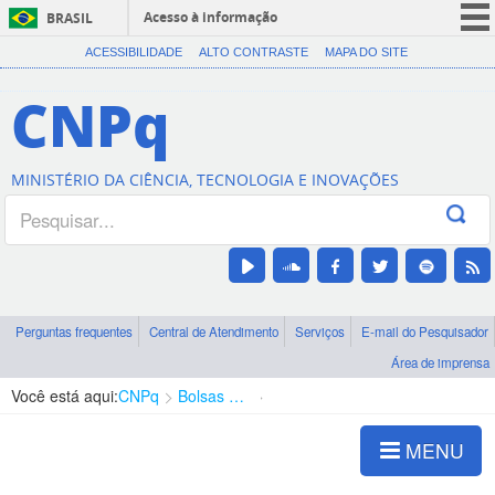
Acesso à informação
BRASIL
CORONAVÍRUS (COVID-19)
ACESSIBILIDADE
ALTO CONTRASTE
MAPA DO SITE
Participe
CNPq
Serviços
Legislação
MINISTÉRIO DA CIÊNCIA, TECNOLOGIA E INOVAÇÕES
Canais
Perguntas frequentes
Central de Atendimento
Serviços
E-mail do Pesquisador
Área de imprensa
Você está aqui:
CNPq
Bolsas e Auxílios Vigentes
Projetos de Pesquisa
MENU