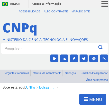
Acesso à informação
BRASIL
CORONAVÍRUS (COVID-19)
ACESSIBILIDADE
ALTO CONTRASTE
MAPA DO SITE
Participe
CNPq
Serviços
Legislação
MINISTÉRIO DA CIÊNCIA, TECNOLOGIA E INOVAÇÕES
Canais
Perguntas frequentes
Central de Atendimento
Serviços
E-mail do Pesquisador
Área de imprensa
Você está aqui:
CNPq
Bolsas e Auxílios Vigentes
Projetos de Pesquisa
MENU