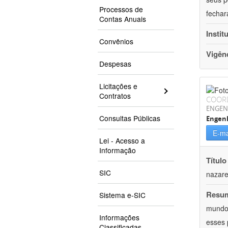
Processos de
fechar
Contas Anuais
Instit
Convênios
Vigên
Despesas
Licitações e
Contratos
COOR
ENGEN
Consultas Públicas
Engenh
E-ma
Lei - Acesso a
Informação
Título
SIC
nazare
Resu
Sistema e-SIC
mundo,
Informações
esses 
Classificadas