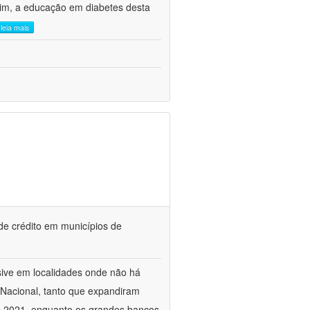
sim, a educação em diabetes desta
leia mais
 de crédito em municípios de
sive em localidades onde não há
 Nacional, tanto que expandiram
e 2021, enquanto os grandes bancos