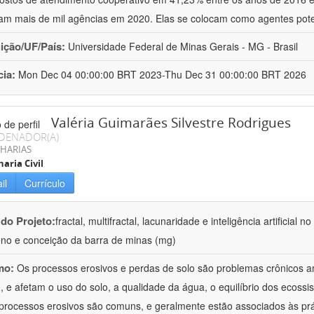
am mais de mil agências em 2020. Elas se colocam como agentes pote
uição/UF/País:
Universidade Federal de Minas Gerais - MG - Brasil
cia:
Mon Dec 04 00:00:00 BRT 2023-Thu Dec 31 00:00:00 BRT 2026
Valéria Guimarães Silvestre Rodrigues
DENADOR(A)
HARIAS
aria Civil
il
Currículo
 do Projeto:
fractal, multifractal, lacunaridade e inteligência artificial
no e conceição da barra de minas (mg)
mo:
Os processos erosivos e perdas de solo são problemas crônicos am
 e afetam o uso do solo, a qualidade da água, o equilíbrio dos ecossis
processos erosivos são comuns, e geralmente estão associados às pr