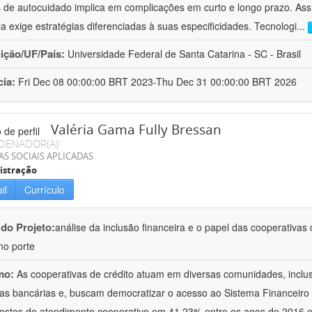
s de autocuidado implica em complicações em curto e longo prazo. As
ela exige estratégias diferenciadas à suas especificidades. Tecnologi
...
uição/UF/País:
Universidade Federal de Santa Catarina - SC - Brasil
cia:
Fri Dec 08 00:00:00 BRT 2023-Thu Dec 31 00:00:00 BRT 2026
Valéria Gama Fully Bressan
DENADOR(A)
AS SOCIAIS APLICADAS
istração
il
Currículo
 do Projeto:
análise da inclusão financeira e o papel das cooperativas
o porte
mo:
As cooperativas de crédito atuam em diversas comunidades, inclu
as bancárias e, buscam democratizar o acesso ao Sistema Financeiro
ostos de atendimento cooperativo em 41,23% entre os anos de 2016 