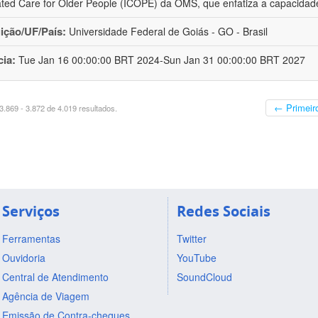
ated Care for Older People (ICOPE) da OMS, que enfatiza a capacidad
uição/UF/País:
Universidade Federal de Goiás - GO - Brasil
cia:
Tue Jan 16 00:00:00 BRT 2024-Sun Jan 31 00:00:00 BRT 2027
← Primeir
.869 - 3.872 de 4.019 resultados.
Serviços
Redes Sociais
Ferramentas
Twitter
Ouvidoria
YouTube
Central de Atendimento
SoundCloud
Agência de Viagem
Emissão de Contra-cheques