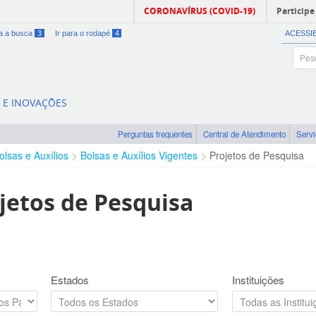
CORONAVÍRUS (COVID-19)
Participe
ra a busca
3
Ir para o rodapé
4
ACESSI
A E INOVAÇÕES
Perguntas frequentes
Central de Atendimento
Serv
olsas e Auxílios
Bolsas e Auxílios Vigentes
Projetos de Pesquisa
jetos de Pesquisa
Estados
Instituições