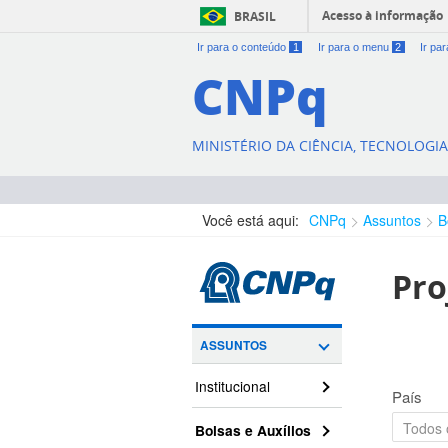
Acesso à informação
BRASIL
Ir para o conteúdo
1
Ir para o menu
2
Ir pa
CNPq
MINISTÉRIO DA CIÊNCIA, TECNOLOGI
Você está aqui:
CNPq
Assuntos
B
Pro
ASSUNTOS
Institucional
País
Bolsas e Auxílios