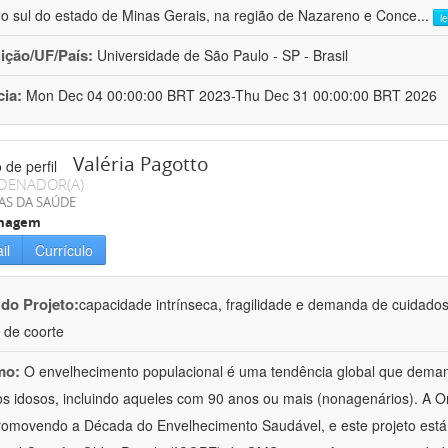
No sul do estado de Minas Gerais, na região de Nazareno e Conce
...
l
uição/UF/País:
Universidade de São Paulo - SP - Brasil
cia:
Mon Dec 04 00:00:00 BRT 2023-Thu Dec 31 00:00:00 BRT 2026
Valéria Pagotto
DENADOR(A)
AS DA SAÚDE
magem
il
Currículo
 do Projeto:
capacidade intrínseca, fragilidade e demanda de cuidado
 de coorte
mo:
O envelhecimento populacional é uma tendência global que deman
os idosos, incluindo aqueles com 90 anos ou mais (nonagenários). A
romovendo a Década do Envelhecimento Saudável, e este projeto está 