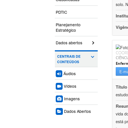
solo. 
PDTIC
Instit
Planejamento
Vigên
Estratégico
Dados abertos
COOR
CENTRAIS DE
CIÊNCI
CONTEÚDOS
Enfer
E-ma
Áudios
Vídeos
Título
estudo
Imagens
Resu
Dados Abertos
vida d
está p