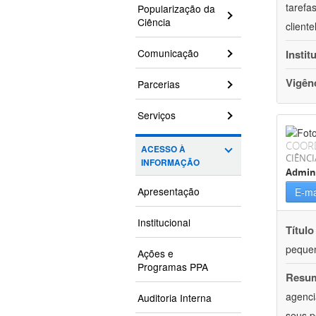
tarefa
Popularização da
Ciência
client
Comunicação
Instit
Vigên
Parcerias
Serviços
COOR
ACESSO À
CIÊNCI
INFORMAÇÃO
Admin
Apresentação
E-ma
Institucional
Título
pequen
Ações e
Programas PPA
Resu
agenci
Auditoria Interna
seus p