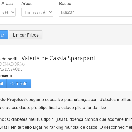
 Áreas
Áreas
Busca
rar
Limpar Filtros
Valeria de Cassia Sparapani
DENADOR(A)
AS DA SAÚDE
magem
il
Currículo
 do Projeto:
videogame educativo para crianças com diabetes mellitus
 e autocuidado: protótipo final e estudo piloto randômico
mo:
O diabetes mellitus tipo 1 (DM1), doença crônica que acomete mi
Brasil em terceiro lugar no ranking mundial de casos. O desconhecim