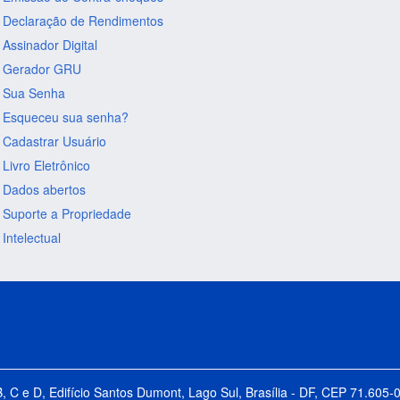
Declaração de Rendimentos
Assinador Digital
Gerador GRU
Sua Senha
Esqueceu sua senha?
Cadastrar Usuário
Livro Eletrônico
Dados abertos
Suporte a Propriedade
Intelectual
B, C e D, Edifício Santos Dumont, Lago Sul, Brasília - DF, CEP 71.60