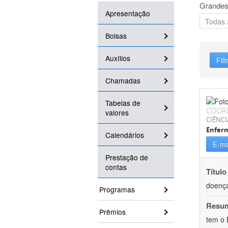
Grandes
Apresentação
Bolsas
Auxílios
Filt
Chamadas
Tabelas de
COOR
valores
CIÊNCI
Enfer
Calendários
E-ma
Prestação de
contas
Título
doença
Programas
Resu
Prêmios
tem o 