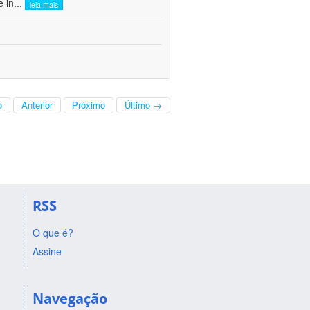
e in
...
leia mais
o
Anterior
Próximo
Último →
RSS
O que é?
Assine
Navegação