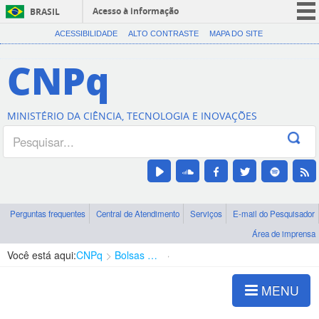
Acesso à informação
BRASIL
CORONAVÍRUS (COVID-19)
ACESSIBILIDADE
ALTO CONTRASTE
MAPA DO SITE
Participe
CNPq
Serviços
Legislação
MINISTÉRIO DA CIÊNCIA, TECNOLOGIA E INOVAÇÕES
Canais
Perguntas frequentes
Central de Atendimento
Serviços
E-mail do Pesquisador
Área de imprensa
Você está aqui:
CNPq
Bolsas e Auxílios Vigentes
Projetos de Pesquisa
MENU