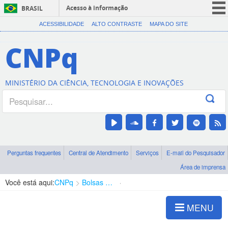
Acesso à informação
BRASIL
CORONAVÍRUS (COVID-19)
ACESSIBILIDADE
ALTO CONTRASTE
MAPA DO SITE
Participe
CNPq
Serviços
Legislação
MINISTÉRIO DA CIÊNCIA, TECNOLOGIA E INOVAÇÕES
Canais
Perguntas frequentes
Central de Atendimento
Serviços
E-mail do Pesquisador
Área de imprensa
Você está aqui:
CNPq
Bolsas e Auxílios Vigentes
Projetos de Pesquisa
MENU