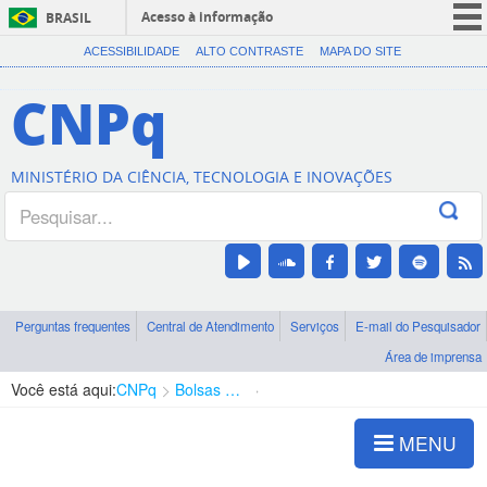
Acesso à informação
BRASIL
CORONAVÍRUS (COVID-19)
ACESSIBILIDADE
ALTO CONTRASTE
MAPA DO SITE
Participe
CNPq
Serviços
Legislação
MINISTÉRIO DA CIÊNCIA, TECNOLOGIA E INOVAÇÕES
Canais
Perguntas frequentes
Central de Atendimento
Serviços
E-mail do Pesquisador
Área de imprensa
Você está aqui:
CNPq
Bolsas e Auxílios Vigentes
Projetos de Pesquisa
MENU