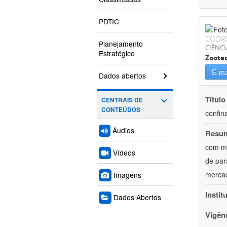
PDTIC
COOR
Planejamento
CIÊNCI
Estratégico
Zoote
E-ma
Dados abertos
Título
CENTRAIS DE
CONTEÚDOS
confin
Áudios
Resu
com mú
Vídeos
de par
mercad
Imagens
Instit
Dados Abertos
Vigên