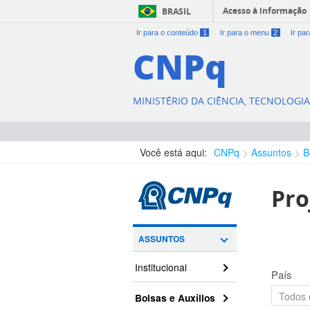
Acesso à informação
BRASIL
Ir para o conteúdo
1
Ir para o menu
2
Ir pa
CNPq
MINISTÉRIO DA CIÊNCIA, TECNOLOGI
Você está aqui:
CNPq
Assuntos
B
Pro
ASSUNTOS
Institucional
País
Bolsas e Auxílios