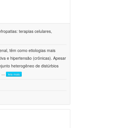
ropatias: terapias celulares,
enal, têm como etiologias mais
iva e hipertensão (crônicas). Apesar
junto heterogêneo de distúrbios
e
...
leia mais