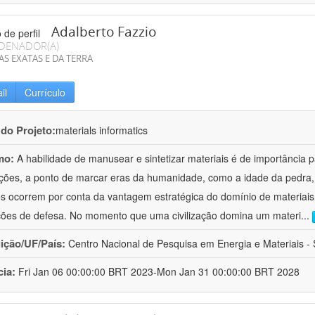
Adalberto Fazzio
DENADOR(A)
AS EXATAS E DA TERRA
il
Currículo
 do Projeto:
materials informatics
mo:
A habilidade de manusear e sintetizar materiais é de importância 
zações, a ponto de marcar eras da humanidade, como a idade da pedra, 
es ocorrem por conta da vantagem estratégica do domínio de materiais,
ções de defesa. No momento que uma civilização domina um materi
...
uição/UF/País:
Centro Nacional de Pesquisa em Energia e Materiais - S
cia:
Fri Jan 06 00:00:00 BRT 2023-Mon Jan 31 00:00:00 BRT 2028