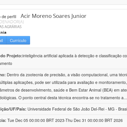
Acir Moreno Soares Junior
DENADOR(A)
AS AGRÁRIAS
cnia
il
Currículo
 do Projeto:
inteligência artificial aplicada à detecção e classificaçã
amento
mo:
Dentro da zootecnia de precisão, a visão computacional, uma técni
ltiplas aplicações, pode ser utilizada para avaliação e monitoramento, 
âmetros de desenvolvimento, saúde e Bem Estar Animal (BEA) em ate
ológicas. O ponto central desta técnica encontra-se no tratamento a
..
uição/UF/País:
Universidade Federal de São João Del-Rei - MG - Brasi
cia:
Tue Dec 05 00:00:00 BRT 2023-Thu Dec 31 00:00:00 BRT 2026