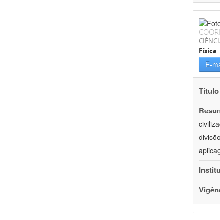
COOR
CIÊNCI
Física
E-ma
Título
Resu
civili
divisõ
aplica
Instit
Vigên