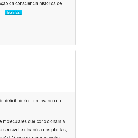
ão da consciência histórica de
...
leia mais
o déficit hídrico: um avanço no
s e moleculares que condicionam a
é sensível e dinâmica nas plantas,
cia' (LA) com os porta-enxertos