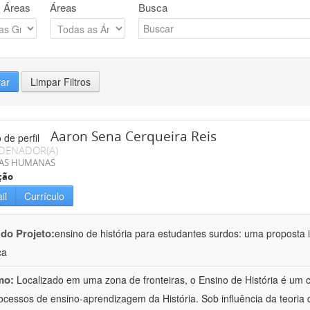
 Áreas
Áreas
Busca
rar
Limpar Filtros
Aaron Sena Cerqueira Reis
DENADOR(A)
IAS HUMANAS
ção
il
Currículo
 do Projeto:
ensino de história para estudantes surdos: uma proposta i
ca
mo:
Localizado em uma zona de fronteiras, o Ensino de História é um
ocessos de ensino-aprendizagem da História. Sob influência da teoria d