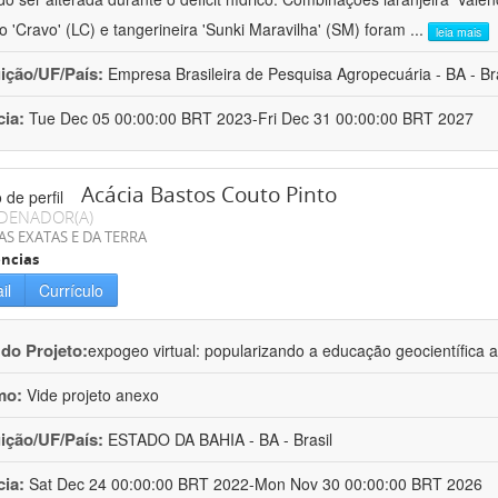
ro 'Cravo' (LC) e tangerineira 'Sunki Maravilha' (SM) foram
...
leia mais
uição/UF/País:
Empresa Brasileira de Pesquisa Agropecuária - BA - Bra
cia:
Tue Dec 05 00:00:00 BRT 2023-Fri Dec 31 00:00:00 BRT 2027
Acácia Bastos Couto Pinto
DENADOR(A)
AS EXATAS E DA TERRA
ncias
il
Currículo
 do Projeto:
expogeo virtual: popularizando a educação geocientífica a
mo:
Vide projeto anexo
uição/UF/País:
ESTADO DA BAHIA - BA - Brasil
cia:
Sat Dec 24 00:00:00 BRT 2022-Mon Nov 30 00:00:00 BRT 2026