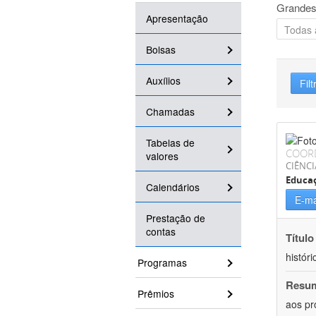
Grandes
Apresentação
Bolsas
Auxílios
Filt
Chamadas
Tabelas de
COOR
valores
CIÊNC
Educa
Calendários
E-ma
Prestação de
contas
Título
históri
Programas
Resu
Prêmios
aos pr