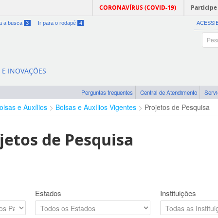
CORONAVÍRUS (COVID-19)
Participe
ra a busca
3
Ir para o rodapé
4
ACESSI
A E INOVAÇÕES
Perguntas frequentes
Central de Atendimento
Serv
olsas e Auxílios
Bolsas e Auxílios Vigentes
Projetos de Pesquisa
jetos de Pesquisa
Estados
Instituições