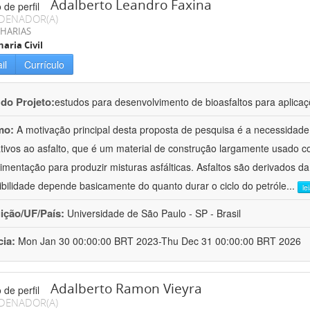
Adalberto Leandro Faxina
DENADOR(A)
HARIAS
aria Civil
il
Currículo
 do Projeto:
estudos para desenvolvimento de bioasfaltos para aplic
mo:
A motivação principal desta proposta de pesquisa é a necessidade
ativos ao asfalto, que é um material de construção largamente usado 
imentação para produzir misturas asfálticas. Asfaltos são derivados da
ibilidade depende basicamente do quanto durar o ciclo do petróle
...
le
uição/UF/País:
Universidade de São Paulo - SP - Brasil
cia:
Mon Jan 30 00:00:00 BRT 2023-Thu Dec 31 00:00:00 BRT 2026
Adalberto Ramon Vieyra
DENADOR(A)