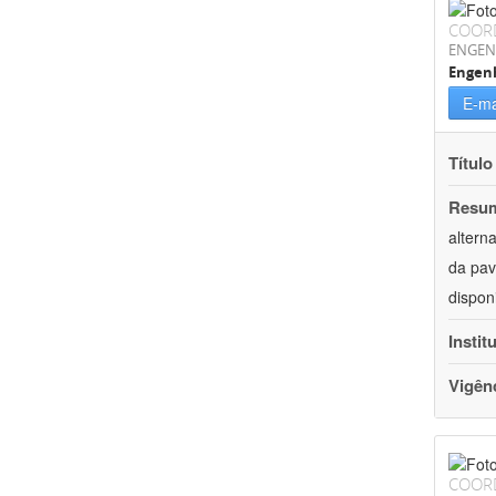
COOR
ENGEN
Engenh
E-ma
Título
Resu
altern
da pav
dispon
Instit
Vigên
COOR