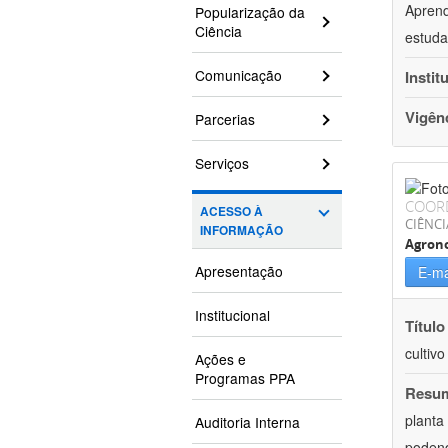
Aprend
Popularização da
Ciência
estuda
Comunicação
Instit
Vigên
Parcerias
Serviços
COOR
ACESSO À
CIÊNCI
INFORMAÇÃO
Agron
Apresentação
E-ma
Institucional
Título
cultiv
Ações e
Programas PPA
Resu
planta
Auditoria Interna
podend