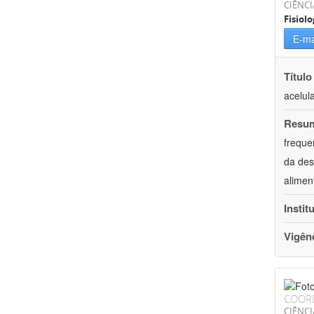
CIÊNCI
Fisiolo
E-ma
Título
acelul
Resu
freque
da des
alimen
Instit
Vigên
COOR
CIÊNCI