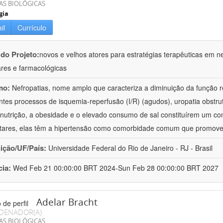
AS BIOLÓGICAS
gia
il
Currículo
 do Projeto:
novos e velhos atores para estratégias terapêuticas em nef
ares e farmacológicas
mo:
Nefropatias, nome amplo que caracteriza a diminuição da função r
ntes processos de isquemia-reperfusão (I/R) (agudos), uropatia obstrut
nutrição, a obesidade e o elevado consumo de sal constituírem um con
tares, elas têm a hipertensão como comorbidade comum que promov
uição/UF/País:
Universidade Federal do Rio de Janeiro - RJ - Brasil
cia:
Wed Feb 21 00:00:00 BRT 2024-Sun Feb 28 00:00:00 BRT 2027
Adelar Bracht
DENADOR(A)
AS BIOLÓGICAS