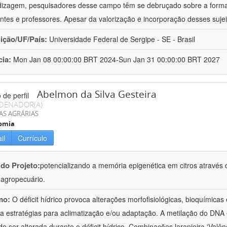
izagem, pesquisadores desse campo têm se debruçado sobre a formaç
ntes e professores. Apesar da valorização e incorporação desses sujei
uição/UF/País:
Universidade Federal de Sergipe - SE - Brasil
cia:
Mon Jan 08 00:00:00 BRT 2024-Sun Jan 31 00:00:00 BRT 2027
Abelmon da Silva Gesteira
DENADOR(A)
AS AGRÁRIAS
omia
il
Currículo
 do Projeto:
potencializando a memória epigenética em citros através d
o agropecuário.
mo:
O déficit hídrico provoca alterações morfofisiológicas, bioquímica
 a estratégias para aclimatização e/ou adaptação. A metilação do DNA 
o ser alterada durante o déficit hídrico. Combinações laranjeira 'Valên