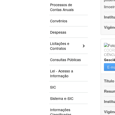
Processos de
limoei
Contas Anuais
Instit
Convênios
Vigên
Despesas
Licitações e
Contratos
COOR
CIÊNCI
Consultas Públicas
Geociê
E-ma
Lei - Acesso a
Informação
Título
SIC
Resu
Sistema e-SIC
Instit
Informações
Vigên
Classificadas