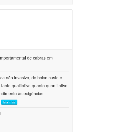
o comportamental de cabras em
ca não invasiva, de baixo custo e
tanto qualitativo quanto quantitativo,
ndimento às exigências
.
leia mais
l