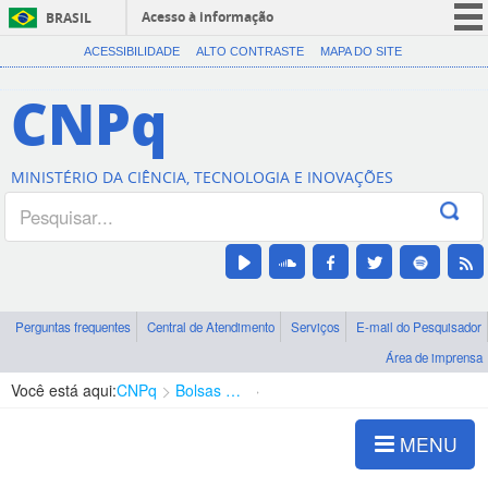
Acesso à informação
BRASIL
CORONAVÍRUS (COVID-19)
ACESSIBILIDADE
ALTO CONTRASTE
MAPA DO SITE
Participe
CNPq
Serviços
Legislação
MINISTÉRIO DA CIÊNCIA, TECNOLOGIA E INOVAÇÕES
Canais
Perguntas frequentes
Central de Atendimento
Serviços
E-mail do Pesquisador
Área de imprensa
Você está aqui:
CNPq
Bolsas e Auxílios Vigentes
Projetos de Pesquisa
MENU