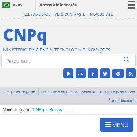
Acesso à informação
BRASIL
CORONAVÍRUS (COVID-19)
ACESSIBILIDADE
ALTO CONTRASTE
MAPA DO SITE
Participe
CNPq
Serviços
Legislação
MINISTÉRIO DA CIÊNCIA, TECNOLOGIA E INOVAÇÕES
Canais
Perguntas frequentes
Central de Atendimento
Serviços
E-mail do Pesquisador
Área de imprensa
Você está aqui:
CNPq
Bolsas e Auxílios Vigentes
Projetos de Pesquisa
MENU