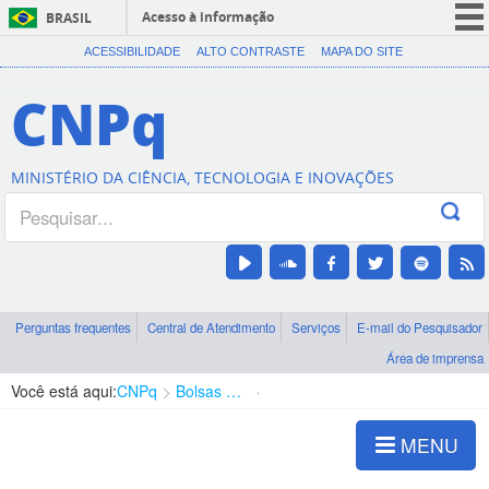
Acesso à informação
BRASIL
CORONAVÍRUS (COVID-19)
ACESSIBILIDADE
ALTO CONTRASTE
MAPA DO SITE
Participe
CNPq
Serviços
Legislação
MINISTÉRIO DA CIÊNCIA, TECNOLOGIA E INOVAÇÕES
Canais
Perguntas frequentes
Central de Atendimento
Serviços
E-mail do Pesquisador
Área de imprensa
Você está aqui:
CNPq
Bolsas e Auxílios Vigentes
Projetos de Pesquisa
MENU