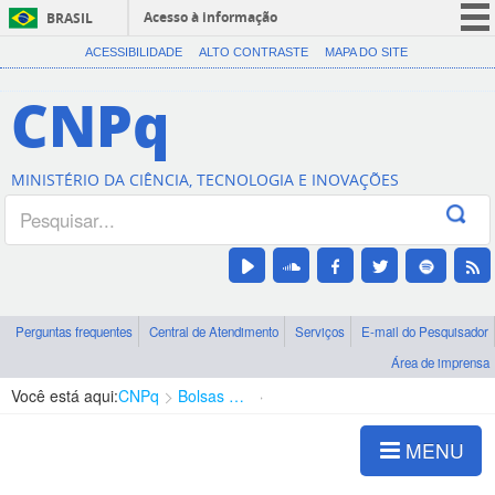
Acesso à informação
BRASIL
CORONAVÍRUS (COVID-19)
ACESSIBILIDADE
ALTO CONTRASTE
MAPA DO SITE
Participe
CNPq
Serviços
Legislação
MINISTÉRIO DA CIÊNCIA, TECNOLOGIA E INOVAÇÕES
Canais
Perguntas frequentes
Central de Atendimento
Serviços
E-mail do Pesquisador
Área de imprensa
Você está aqui:
CNPq
Bolsas e Auxílios Vigentes
Projetos de Pesquisa
MENU