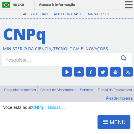
Acesso à informação
BRASIL
CORONAVÍRUS (COVID-19)
ACESSIBILIDADE
ALTO CONTRASTE
MAPA DO SITE
Participe
CNPq
Serviços
Legislação
MINISTÉRIO DA CIÊNCIA, TECNOLOGIA E INOVAÇÕES
Canais
Perguntas frequentes
Central de Atendimento
Serviços
E-mail do Pesquisador
Área de imprensa
Você está aqui:
CNPq
Bolsas e Auxílios Vigentes
Projetos de Pesquisa
MENU