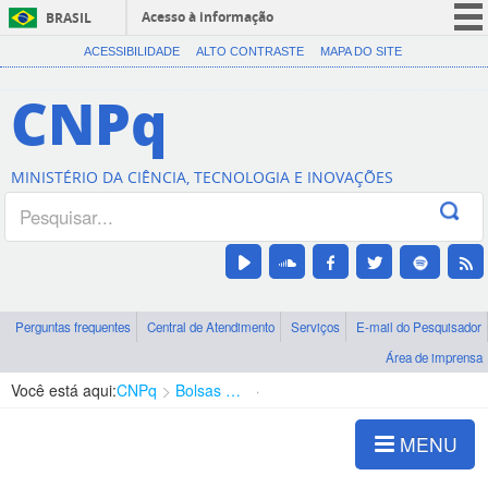
Acesso à informação
BRASIL
CORONAVÍRUS (COVID-19)
ACESSIBILIDADE
ALTO CONTRASTE
MAPA DO SITE
Participe
CNPq
Serviços
Legislação
MINISTÉRIO DA CIÊNCIA, TECNOLOGIA E INOVAÇÕES
Canais
Perguntas frequentes
Central de Atendimento
Serviços
E-mail do Pesquisador
Área de imprensa
Você está aqui:
CNPq
Bolsas e Auxílios Vigentes
Projetos de Pesquisa
MENU