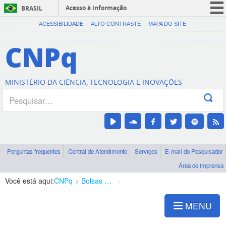
Acesso à informação
BRASIL
CORONAVÍRUS (COVID-19)
ACESSIBILIDADE
ALTO CONTRASTE
MAPA DO SITE
Participe
CNPq
Serviços
Legislação
MINISTÉRIO DA CIÊNCIA, TECNOLOGIA E INOVAÇÕES
Canais
Perguntas frequentes
Central de Atendimento
Serviços
E-mail do Pesquisador
Área de imprensa
Você está aqui:
CNPq
Bolsas e Auxílios Vigentes
Projetos de Pesquisa
MENU