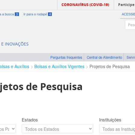
CORONAVÍRUS (COVID-19)
Participe
ra a busca
3
Ir para o rodapé
4
ACESSI
A E INOVAÇÕES
Perguntas frequentes
Central de Atendimento
Serv
olsas e Auxílios
Bolsas e Auxílios Vigentes
Projetos de Pesquisa
jetos de Pesquisa
Estados
Instituições