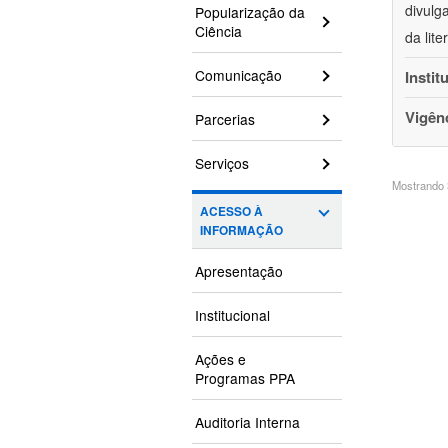
divulg
Popularização da
Ciência
da lit
Comunicação
Instit
Vigên
Parcerias
Serviços
Mostrando 3
ACESSO À
INFORMAÇÃO
Apresentação
Institucional
Ações e
Programas PPA
Auditoria Interna