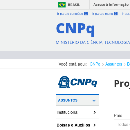
Acesso à informação
BRASIL
Ir para o conteúdo
1
Ir para o menu
2
Ir pa
CNPq
MINISTÉRIO DA CIÊNCIA, TECNOLOGI
Você está aqui:
CNPq
Assuntos
B
Pro
ASSUNTOS
Institucional
País
Bolsas e Auxílios