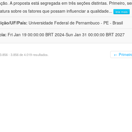
ação. A proposta está segregada em três seções distintas. Primeiro, se
eratura sobre os fatores que possam influenciar a qualidade
...
leia mais
uição/UF/País:
Universidade Federal de Pernambuco - PE - Brasil
cia:
Fri Jan 19 00:00:00 BRT 2024-Sun Jan 31 00:00:00 BRT 2027
← Primeir
.856 - 3.856 de 4.019 resultados.