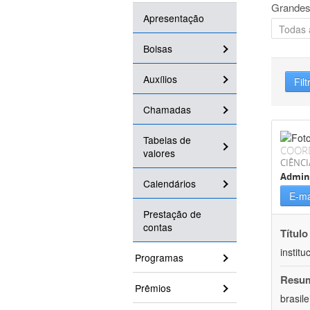
Grandes
Apresentação
Bolsas
Auxílios
Filt
Chamadas
Tabelas de
COOR
valores
CIÊNCI
Admin
Calendários
E-ma
Prestação de
contas
Título
instit
Programas
Resu
Prêmios
brasil