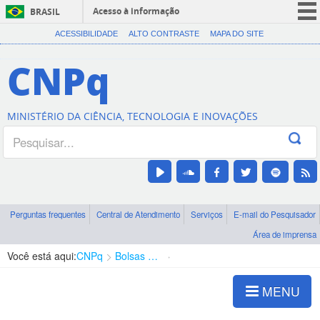
Acesso à informação
BRASIL
CORONAVÍRUS (COVID-19)
ACESSIBILIDADE
ALTO CONTRASTE
MAPA DO SITE
Participe
CNPq
Serviços
Legislação
MINISTÉRIO DA CIÊNCIA, TECNOLOGIA E INOVAÇÕES
Canais
Perguntas frequentes
Central de Atendimento
Serviços
E-mail do Pesquisador
Área de imprensa
Você está aqui:
CNPq
Bolsas e Auxílios Vigentes
Projetos de Pesquisa
MENU