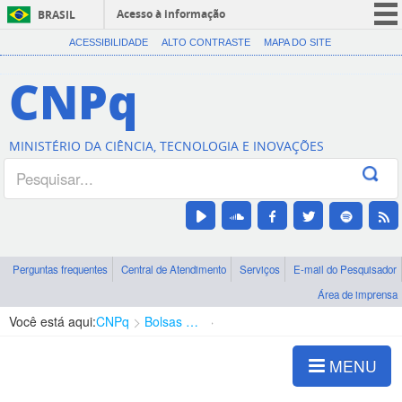
Acesso à informação
BRASIL
CORONAVÍRUS (COVID-19)
ACESSIBILIDADE
ALTO CONTRASTE
MAPA DO SITE
Participe
CNPq
Serviços
Legislação
MINISTÉRIO DA CIÊNCIA, TECNOLOGIA E INOVAÇÕES
Canais
Perguntas frequentes
Central de Atendimento
Serviços
E-mail do Pesquisador
Área de imprensa
Você está aqui:
CNPq
Bolsas e Auxílios Vigentes
Projetos de Pesquisa
MENU