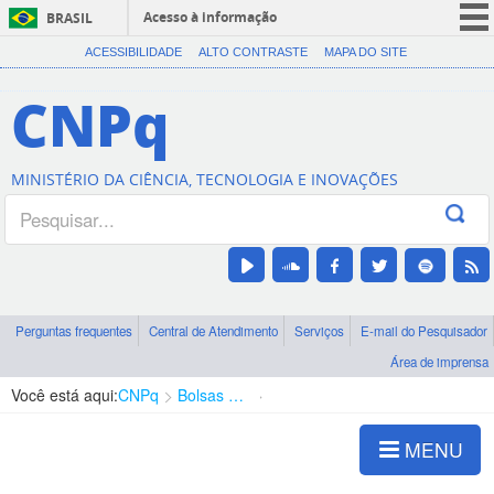
Acesso à informação
BRASIL
CORONAVÍRUS (COVID-19)
ACESSIBILIDADE
ALTO CONTRASTE
MAPA DO SITE
Participe
CNPq
Serviços
Legislação
MINISTÉRIO DA CIÊNCIA, TECNOLOGIA E INOVAÇÕES
Canais
Perguntas frequentes
Central de Atendimento
Serviços
E-mail do Pesquisador
Área de imprensa
Você está aqui:
CNPq
Bolsas e Auxílios Vigentes
Projetos de Pesquisa
MENU