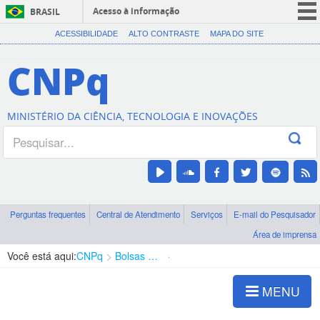
Acesso à informação
BRASIL
CORONAVÍRUS (COVID-19)
ACESSIBILIDADE
ALTO CONTRASTE
MAPA DO SITE
Participe
CNPq
Serviços
Legislação
MINISTÉRIO DA CIÊNCIA, TECNOLOGIA E INOVAÇÕES
Canais
Perguntas frequentes
Central de Atendimento
Serviços
E-mail do Pesquisador
Área de imprensa
Você está aqui:
CNPq
Bolsas e Auxílios Vigentes
Projetos de Pesquisa
MENU