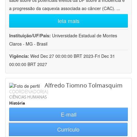
sabe sobre os potenciais efeitos da DP sobre a incidência e
a progressão da caquexia associada ao câncer (CAC).
...
leia mais
Instituição/UF/País:
Universidade Estadual de Montes
Claros - MG - Brasil
Vigência:
Wed Dec 27 00:00:00 BRT 2023-Fri Dec 31
00:00:00 BRT 2027
Alfredo Tiomno Tolmasquim
COORDENADOR(A)
CIÊNCIAS HUMANAS
História
E-mail
Currículo