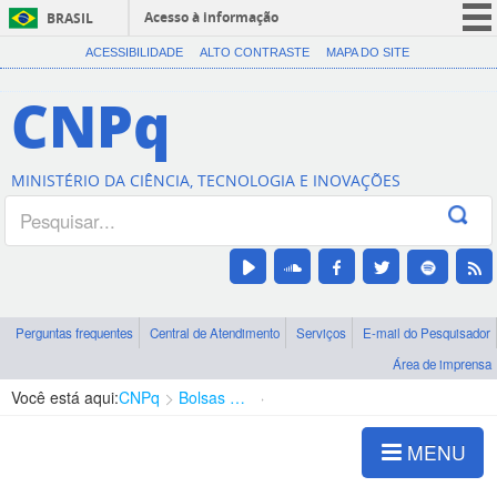
Acesso à informação
BRASIL
CORONAVÍRUS (COVID-19)
ACESSIBILIDADE
ALTO CONTRASTE
MAPA DO SITE
Participe
CNPq
Serviços
Legislação
MINISTÉRIO DA CIÊNCIA, TECNOLOGIA E INOVAÇÕES
Canais
Perguntas frequentes
Central de Atendimento
Serviços
E-mail do Pesquisador
Área de imprensa
Você está aqui:
CNPq
Bolsas e Auxílios Vigentes
Projetos de Pesquisa
MENU