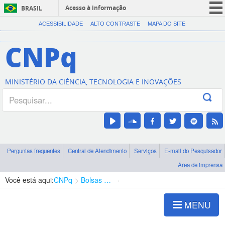
Acesso à informação
BRASIL
CORONAVÍRUS (COVID-19)
ACESSIBILIDADE
ALTO CONTRASTE
MAPA DO SITE
Participe
CNPq
Serviços
Legislação
MINISTÉRIO DA CIÊNCIA, TECNOLOGIA E INOVAÇÕES
Canais
Perguntas frequentes
Central de Atendimento
Serviços
E-mail do Pesquisador
Área de imprensa
Você está aqui:
CNPq
Bolsas e Auxílios Vigentes
Projetos de Pesquisa
MENU