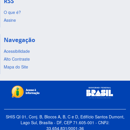
RSS
O que é?
Assine
Navegação
Acessibilidade
Alto Contraste
Mapa do Site
SHIS QI 01, Conj. B, Blocos A, B, C e D, Edifício Santos Dumont,
Lago Sul, Brasília - DF, CEP 71.605-001 - CNPJ:
33.654.831/0001-36