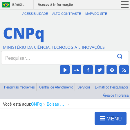
Acesso à informação
BRASIL
CORONAVÍRUS (COVID-19)
ACESSIBILIDADE
ALTO CONTRASTE
MAPA DO SITE
Participe
CNPq
Serviços
Legislação
MINISTÉRIO DA CIÊNCIA, TECNOLOGIA E INOVAÇÕES
Canais
Perguntas frequentes
Central de Atendimento
Serviços
E-mail do Pesquisador
Área de imprensa
Você está aqui:
CNPq
Bolsas e Auxílios Vigentes
Projetos de Pesquisa
MENU