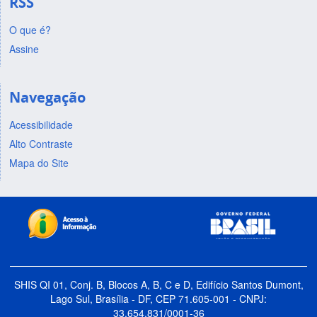
RSS
O que é?
Assine
Navegação
Acessibilidade
Alto Contraste
Mapa do Site
SHIS QI 01, Conj. B, Blocos A, B, C e D, Edifício Santos Dumont,
Lago Sul, Brasília - DF, CEP 71.605-001 - CNPJ:
33.654.831/0001-36