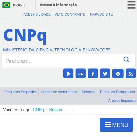
Acesso à informação
BRASIL
CORONAVÍRUS (COVID-19)
ACESSIBILIDADE
ALTO CONTRASTE
MAPA DO SITE
Participe
CNPq
Serviços
Legislação
MINISTÉRIO DA CIÊNCIA, TECNOLOGIA E INOVAÇÕES
Canais
Perguntas frequentes
Central de Atendimento
Serviços
E-mail do Pesquisador
Área de imprensa
Você está aqui:
CNPq
Bolsas e Auxílios Vigentes
Projetos de Pesquisa
MENU