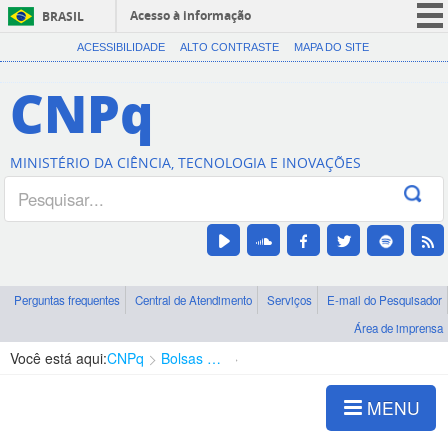
Acesso à informação
BRASIL
CORONAVÍRUS (COVID-19)
ACESSIBILIDADE
ALTO CONTRASTE
MAPA DO SITE
Participe
CNPq
Serviços
Legislação
MINISTÉRIO DA CIÊNCIA, TECNOLOGIA E INOVAÇÕES
Canais
Perguntas frequentes
Central de Atendimento
Serviços
E-mail do Pesquisador
Área de imprensa
Você está aqui:
CNPq
Bolsas e Auxílios Vigentes
Projetos de Pesquisa
MENU