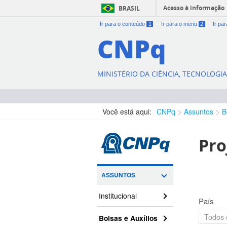
Acesso à informação
BRASIL
Ir para o conteúdo
1
Ir para o menu
2
Ir pa
CNPq
MINISTÉRIO DA CIÊNCIA, TECNOLOGI
Você está aqui:
CNPq
Assuntos
B
Pro
ASSUNTOS
Institucional
País
Bolsas e Auxílios