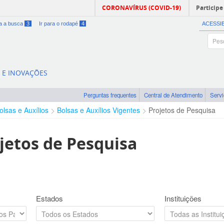
CORONAVÍRUS (COVID-19)
Participe
ra a busca
3
Ir para o rodapé
4
ACESSI
A E INOVAÇÕES
Perguntas frequentes
Central de Atendimento
Serv
olsas e Auxílios
Bolsas e Auxílios Vigentes
Projetos de Pesquisa
jetos de Pesquisa
Estados
Instituições