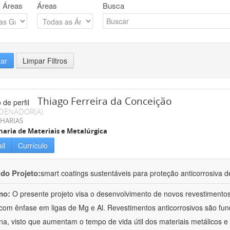
 Áreas
Áreas
Busca
rar
Limpar Filtros
Thiago Ferreira da Conceição
DENADOR(A)
HARIAS
aria de Materiais e Metalúrgica
il
Currículo
 do Projeto:
smart coatings sustentáveis para proteção anticorrosiva de
mo:
O presente projeto visa o desenvolvimento de novos revestimentos 
 com ênfase em ligas de Mg e Al. Revestimentos anticorrosivos são fu
a, visto que aumentam o tempo de vida útil dos materiais metálicos 