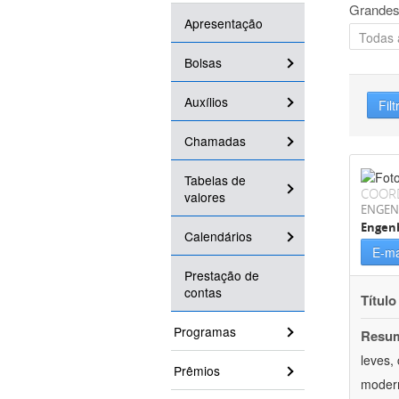
Grandes
Apresentação
Bolsas
Auxílios
Filt
Chamadas
Tabelas de
COOR
valores
ENGEN
Engenh
Calendários
E-ma
Prestação de
contas
Título
Programas
Resu
leves,
Prêmios
modern