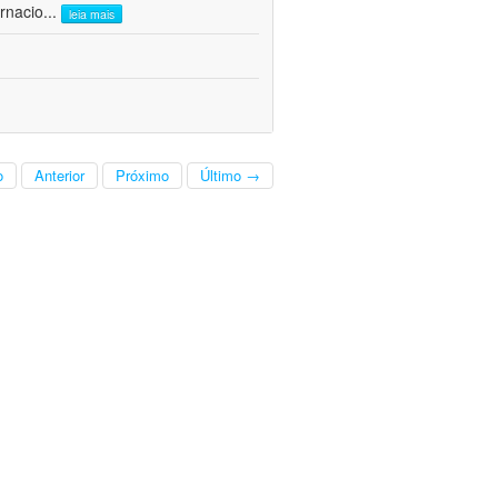
rnacio
...
leia mais
o
Anterior
Próximo
Último →