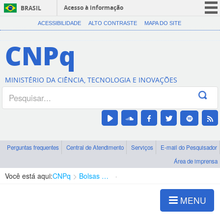
Acesso à informação
BRASIL
CORONAVÍRUS (COVID-19)
ACESSIBILIDADE
ALTO CONTRASTE
MAPA DO SITE
Participe
CNPq
Serviços
Legislação
MINISTÉRIO DA CIÊNCIA, TECNOLOGIA E INOVAÇÕES
Canais
Perguntas frequentes
Central de Atendimento
Serviços
E-mail do Pesquisador
Área de imprensa
Você está aqui:
CNPq
Bolsas e Auxílios Vigentes
Projetos de Pesquisa
MENU