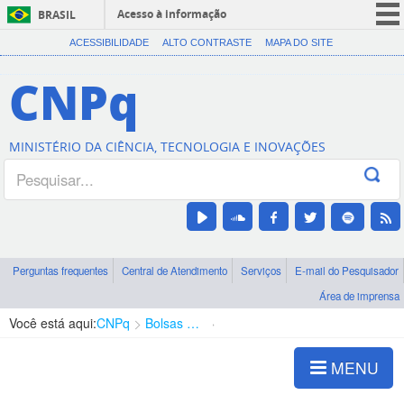
Acesso à informação
BRASIL
CORONAVÍRUS (COVID-19)
ACESSIBILIDADE
ALTO CONTRASTE
MAPA DO SITE
Participe
CNPq
Serviços
Legislação
MINISTÉRIO DA CIÊNCIA, TECNOLOGIA E INOVAÇÕES
Canais
Perguntas frequentes
Central de Atendimento
Serviços
E-mail do Pesquisador
Área de imprensa
Você está aqui:
CNPq
Bolsas e Auxílios Vigentes
Projetos de Pesquisa
MENU