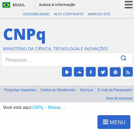
Acesso à informação
BRASIL
CORONAVÍRUS (COVID-19)
ACESSIBILIDADE
ALTO CONTRASTE
MAPA DO SITE
Participe
CNPq
Serviços
Legislação
MINISTÉRIO DA CIÊNCIA, TECNOLOGIA E INOVAÇÕES
Canais
Perguntas frequentes
Central de Atendimento
Serviços
E-mail do Pesquisador
Área de imprensa
Você está aqui:
CNPq
Bolsas e Auxílios Vigentes
Projetos de Pesquisa
MENU