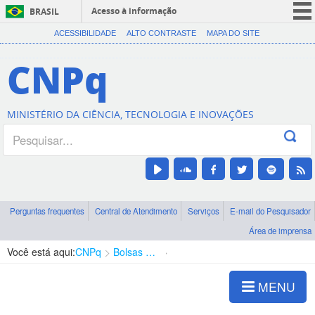
Acesso à informação
BRASIL
CORONAVÍRUS (COVID-19)
ACESSIBILIDADE
ALTO CONTRASTE
MAPA DO SITE
Participe
CNPq
Serviços
Legislação
MINISTÉRIO DA CIÊNCIA, TECNOLOGIA E INOVAÇÕES
Canais
Perguntas frequentes
Central de Atendimento
Serviços
E-mail do Pesquisador
Área de imprensa
Você está aqui:
CNPq
Bolsas e Auxílios Vigentes
Projetos de Pesquisa
MENU