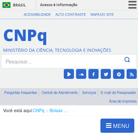
Acesso à informação
BRASIL
CORONAVÍRUS (COVID-19)
ACESSIBILIDADE
ALTO CONTRASTE
MAPA DO SITE
Participe
CNPq
Serviços
Legislação
MINISTÉRIO DA CIÊNCIA, TECNOLOGIA E INOVAÇÕES
Canais
Perguntas frequentes
Central de Atendimento
Serviços
E-mail do Pesquisador
Área de imprensa
Você está aqui:
CNPq
Bolsas e Auxílios Vigentes
Projetos de Pesquisa
MENU