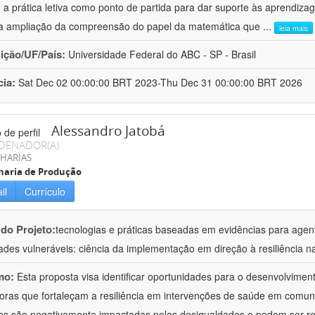
a prática letiva como ponto de partida para dar suporte às aprendizag
ma ampliação da compreensão do papel da matemática que
...
leia mais
uição/UF/País:
Universidade Federal do ABC - SP - Brasil
cia:
Sat Dec 02 00:00:00 BRT 2023-Thu Dec 31 00:00:00 BRT 2026
Alessandro Jatobá
DENADOR(A)
HARIAS
haria de Produção
il
Currículo
 do Projeto:
tecnologias e práticas baseadas em evidências para age
dades vulneráveis: ciência da implementação em direção à resiliência n
mo:
Esta proposta visa identificar oportunidades para o desenvolviment
oras que fortaleçam a resiliência em intervenções de saúde em comun
es são negativamente impactadas pelas desigualdades e podem ser re