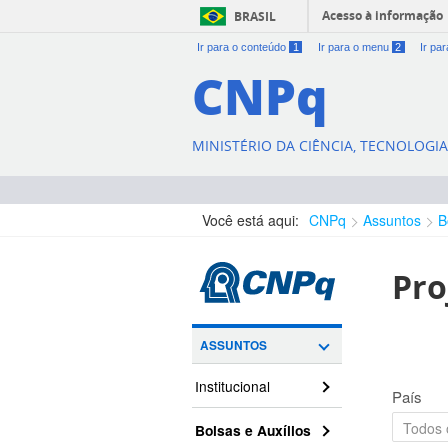
Acesso à informação
BRASIL
Ir para o conteúdo
1
Ir para o menu
2
Ir pa
CNPq
MINISTÉRIO DA CIÊNCIA, TECNOLOGI
Você está aqui:
CNPq
Assuntos
B
Pro
ASSUNTOS
Institucional
País
Bolsas e Auxílios