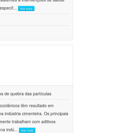
específ
...
leia mais
os de quebra das partículas
 pozolânicos têm resultado em
indústria cimenteira. Os principais
mente trabalham com aditivos
 na indú
...
leia mais