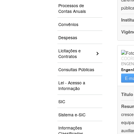
Processos de
públic
Contas Anuais
Instit
Convênios
Vigên
Despesas
Licitações e
Contratos
COOR
ENGEN
Consultas Públicas
Engenh
E-ma
Lei - Acesso a
Informação
Título
SIC
Resu
cresce
Sistema e-SIC
equipa
Informações
auxili
Classificadas