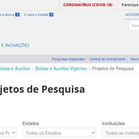
CORONAVÍRUS (COVID-19)
Participe
ra a busca
3
Ir para o rodapé
4
ACESSI
A E INOVAÇÕES
Perguntas frequentes
Central de Atendimento
Serv
olsas e Auxílios
Bolsas e Auxílios Vigentes
Projetos de Pesquisa
jetos de Pesquisa
Estados
Instituições