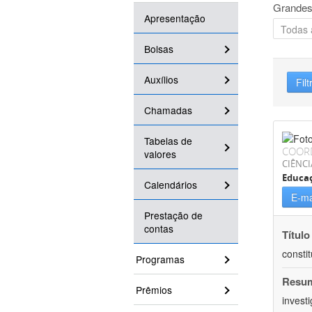
Grandes
Apresentação
Bolsas
Auxílios
Filt
Chamadas
Tabelas de
COOR
valores
CIÊNC
Educa
Calendários
E-ma
Prestação de
contas
Título
consti
Programas
Resu
Prêmios
invest