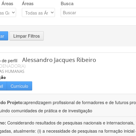
 Áreas
Áreas
Busca
rar
Limpar Filtros
Alessandro Jacques Ribeiro
DENADOR(A)
IAS HUMANAS
ção
il
Currículo
 do Projeto:
aprendizagem profissional de formadores e de futuros pr
tuindo comunidades de prática e de investigação
mo:
Considerando resultados de pesquisas nacionais e internacionais, 
igadas, atualmente: (i) a necessidade de pesquisas na formação inicia