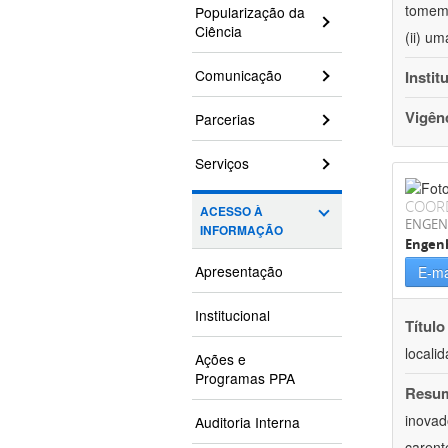
tomem 
Popularização da
Ciência
(ii) u
Comunicação
Instit
Vigên
Parcerias
Serviços
COOR
ACESSO À
ENGEN
INFORMAÇÃO
Engen
Apresentação
E-ma
Institucional
Título
locali
Ações e
Programas PPA
Resu
inovad
Auditoria Interna
carent