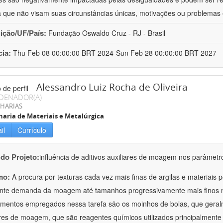
a que não visam suas circunstâncias únicas, motivações ou problemas 
uição/UF/País:
Fundação Oswaldo Cruz - RJ - Brasil
cia:
Thu Feb 08 00:00:00 BRT 2024-Sun Feb 28 00:00:00 BRT 2027
Alessandro Luiz Rocha de Oliveira
DENADOR(A)
HARIAS
aria de Materiais e Metalúrgica
il
Currículo
 do Projeto:
influência de aditivos auxiliares de moagem nos parâmetr
mo:
A procura por texturas cada vez mais finas de argilas e materiais
nte demanda da moagem até tamanhos progressivamente mais finos na 
mentos empregados nessa tarefa são os moinhos de bolas, que geral
ares de moagem, que são reagentes químicos utilizados principalmente