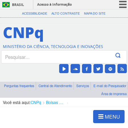
Acesso à informação
BRASIL
CORONAVÍRUS (COVID-19)
ACESSIBILIDADE
ALTO CONTRASTE
MAPA DO SITE
Participe
CNPq
Serviços
Legislação
MINISTÉRIO DA CIÊNCIA, TECNOLOGIA E INOVAÇÕES
Canais
Perguntas frequentes
Central de Atendimento
Serviços
E-mail do Pesquisador
Área de imprensa
Você está aqui:
CNPq
Bolsas e Auxílios Vigentes
Projetos de Pesquisa
MENU