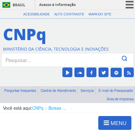
Acesso à informação
BRASIL
CORONAVÍRUS (COVID-19)
ACESSIBILIDADE
ALTO CONTRASTE
MAPA DO SITE
Participe
CNPq
Serviços
Legislação
MINISTÉRIO DA CIÊNCIA, TECNOLOGIA E INOVAÇÕES
Canais
Perguntas frequentes
Central de Atendimento
Serviços
E-mail do Pesquisador
Área de imprensa
Você está aqui:
CNPq
Bolsas e Auxílios Vigentes
Projetos de Pesquisa
MENU