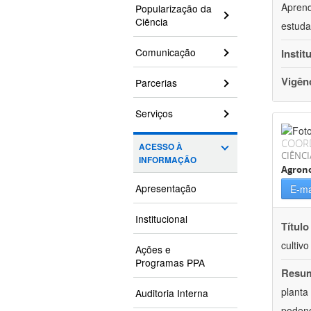
Aprend
Popularização da
Ciência
estuda
Comunicação
Instit
Vigên
Parcerias
Serviços
COOR
ACESSO À
CIÊNCI
INFORMAÇÃO
Agron
Apresentação
E-ma
Institucional
Título
cultiv
Ações e
Programas PPA
Resu
planta
Auditoria Interna
podend