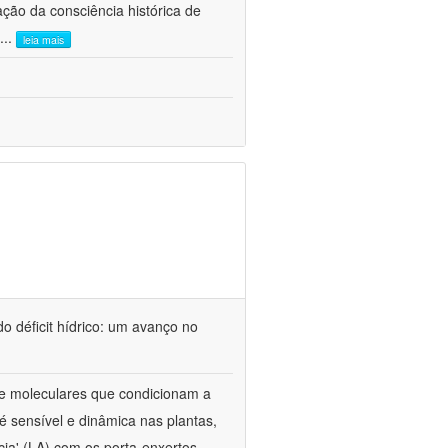
ão da consciência histórica de
...
leia mais
o déficit hídrico: um avanço no
s e moleculares que condicionam a
é sensível e dinâmica nas plantas,
cia' (LA) com os porta-enxertos