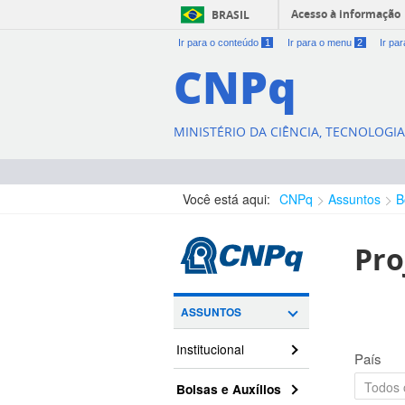
Acesso à informação
BRASIL
Ir para o conteúdo
1
Ir para o menu
2
Ir pa
CNPq
MINISTÉRIO DA CIÊNCIA, TECNOLOGI
Você está aqui:
CNPq
Assuntos
B
Pro
ASSUNTOS
Institucional
País
Bolsas e Auxílios