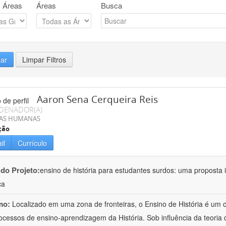
 Áreas
Áreas
Busca
rar
Limpar Filtros
Aaron Sena Cerqueira Reis
DENADOR(A)
IAS HUMANAS
ção
il
Currículo
 do Projeto:
ensino de história para estudantes surdos: uma proposta i
ca
mo:
Localizado em uma zona de fronteiras, o Ensino de História é um
ocessos de ensino-aprendizagem da História. Sob influência da teoria d