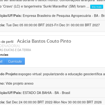
ro 'Cravo' (LC) e tangerineira 'Sunki Maravilha' (SM) foram
...
leia mais
uição/UF/País:
Empresa Brasileira de Pesquisa Agropecuária - BA - Bra
cia:
Tue Dec 05 00:00:00 BRT 2023-Fri Dec 31 00:00:00 BRT 2027
Acácia Bastos Couto Pinto
DENADOR(A)
AS EXATAS E DA TERRA
ncias
il
Currículo
 do Projeto:
expogeo virtual: popularizando a educação geocientífica a
mo:
Vide projeto anexo
uição/UF/País:
ESTADO DA BAHIA - BA - Brasil
cia:
Sat Dec 24 00:00:00 BRT 2022-Mon Nov 30 00:00:00 BRT 2026