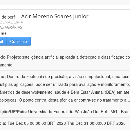
Acir Moreno Soares Junior
DENADOR(A)
AS AGRÁRIAS
cnia
il
Currículo
 do Projeto:
inteligência artificial aplicada à detecção e classificaçã
amento
mo:
Dentro da zootecnia de precisão, a visão computacional, uma técni
ltiplas aplicações, pode ser utilizada para avaliação e monitoramento, 
âmetros de desenvolvimento, saúde e Bem Estar Animal (BEA) em ate
ológicas. O ponto central desta técnica encontra-se no tratamento a
..
uição/UF/País:
Universidade Federal de São João Del-Rei - MG - Brasi
cia:
Tue Dec 05 00:00:00 BRT 2023-Thu Dec 31 00:00:00 BRT 2026