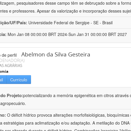
izagem, pesquisadores desse campo têm se debruçado sobre a formaç
ntes e professores. Apesar da valorização e incorporação desses sujei
uição/UF/País:
Universidade Federal de Sergipe - SE - Brasil
cia:
Mon Jan 08 00:00:00 BRT 2024-Sun Jan 31 00:00:00 BRT 2027
Abelmon da Silva Gesteira
DENADOR(A)
AS AGRÁRIAS
omia
il
Currículo
 do Projeto:
potencializando a memória epigenética em citros através d
o agropecuário.
mo:
O déficit hídrico provoca alterações morfofisiológicas, bioquímica
 a estratégias para aclimatização e/ou adaptação. A metilação do DNA 
o ser alterada durante o déficit hídrico. Combinações laranjeira 'Valên