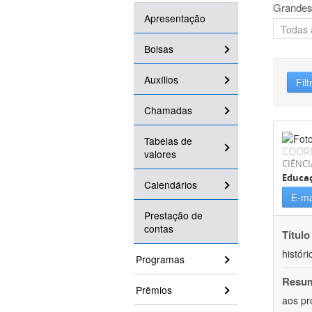
Grandes
Apresentação
Bolsas
Auxílios
Filt
Chamadas
Tabelas de
COOR
valores
CIÊNC
Educa
Calendários
E-ma
Prestação de
contas
Título
históri
Programas
Resu
Prêmios
aos pr