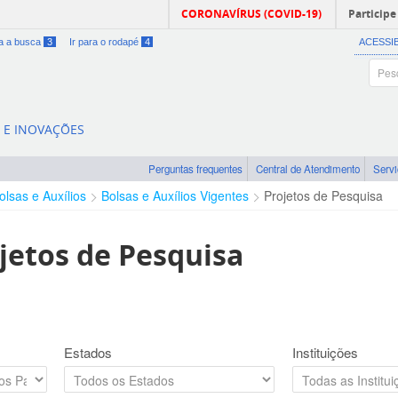
CORONAVÍRUS (COVID-19)
Participe
ra a busca
3
Ir para o rodapé
4
ACESSI
A E INOVAÇÕES
Perguntas frequentes
Central de Atendimento
Serv
olsas e Auxílios
Bolsas e Auxílios Vigentes
Projetos de Pesquisa
jetos de Pesquisa
Estados
Instituições