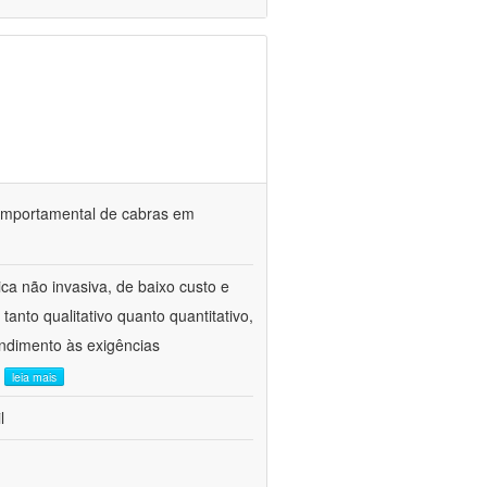
o comportamental de cabras em
ca não invasiva, de baixo custo e
tanto qualitativo quanto quantitativo,
ndimento às exigências
.
leia mais
l