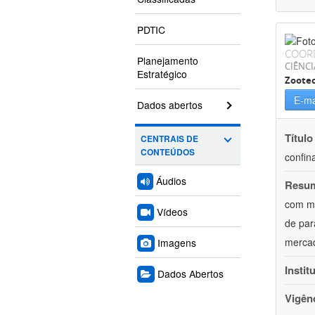
PDTIC
COOR
Planejamento
CIÊNCI
Estratégico
Zoote
E-ma
Dados abertos
Título
CENTRAIS DE
CONTEÚDOS
confin
Áudios
Resu
com mú
Vídeos
de par
mercad
Imagens
Instit
Dados Abertos
Vigên