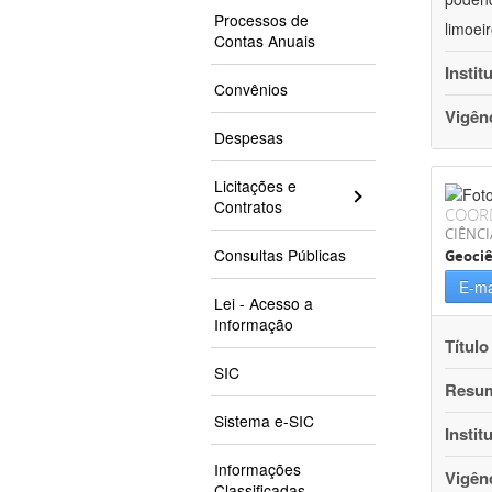
Processos de
limoei
Contas Anuais
Instit
Convênios
Vigên
Despesas
Licitações e
Contratos
COOR
CIÊNCI
Consultas Públicas
Geociê
E-ma
Lei - Acesso a
Informação
Título
SIC
Resu
Sistema e-SIC
Instit
Informações
Vigên
Classificadas