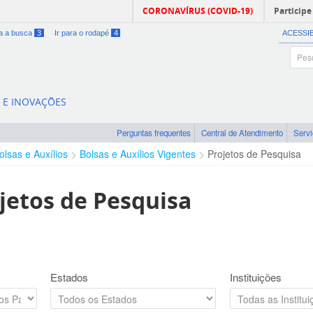
CORONAVÍRUS (COVID-19)
Participe
ra a busca
3
Ir para o rodapé
4
ACESSI
A E INOVAÇÕES
Perguntas frequentes
Central de Atendimento
Serv
olsas e Auxílios
Bolsas e Auxílios Vigentes
Projetos de Pesquisa
jetos de Pesquisa
Estados
Instituições