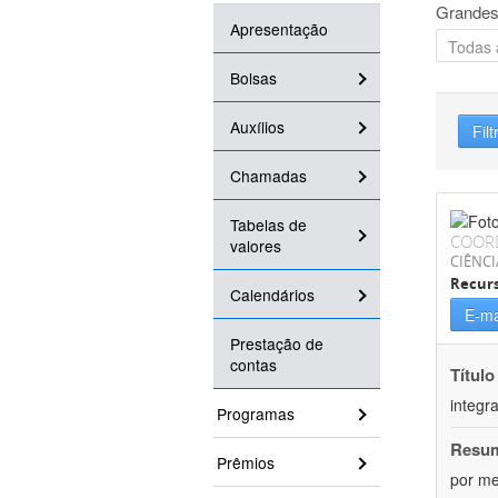
Grandes
Apresentação
Bolsas
Auxílios
Filt
Chamadas
Tabelas de
COOR
valores
CIÊNCI
Recurs
Calendários
E-ma
Prestação de
contas
Título
integr
Programas
Resu
Prêmios
por me