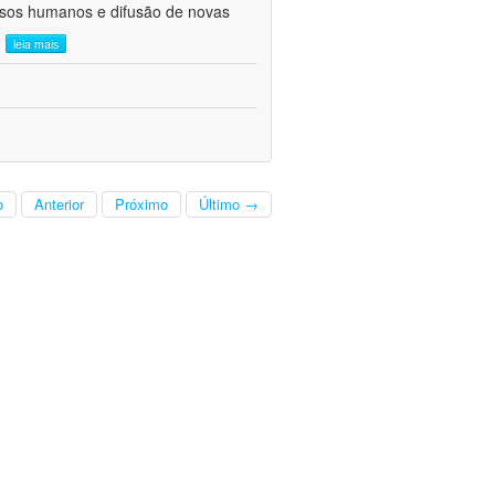
ursos humanos e difusão de novas
.
leia mais
o
Anterior
Próximo
Último →