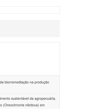
és da biorremediação na produção
imento sustentável da agropecuária,
lo (Oreochromis niloticus) em