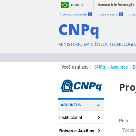
Acesso à informação
BRASIL
Ir para o conteúdo
1
Ir para o menu
2
Ir pa
CNPq
MINISTÉRIO DA CIÊNCIA, TECNOLOGI
Você está aqui:
CNPq
Assuntos
B
Pro
ASSUNTOS
Institucional
País
Bolsas e Auxílios