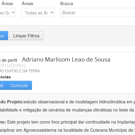
 Áreas
Áreas
Busca
rar
Limpar Filtros
Adriano Marlisom Leao de Sousa
DENADOR(A)
AS EXATAS E DA TERRA
ncias
il
Currículo
 do Projeto:
estudo observacional e de modelagem hidroclimática em
tabilidade e mitigação de cenários de mudanças climáticas no leste d
mo:
Este projeto tem como foco principal dar continuidade na Implanta
isciplinar em Agroecossistema na localidade de Cuiarana Município de 