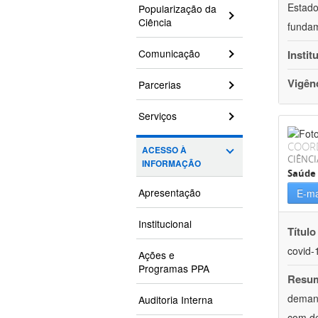
Estado
Popularização da
Ciência
fundam
Comunicação
Instit
Vigên
Parcerias
Serviços
COOR
ACESSO À
CIÊNCI
INFORMAÇÃO
Saúde 
Apresentação
E-ma
Institucional
Título
covid-
Ações e
Programas PPA
Resu
demand
Auditoria Interna
com de