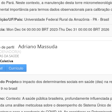
 do Pará. Neste contexto, a manutenção desta torre micrometeorológica
ental importância para termos dados observacionais para calibração
uição/UF/País:
Universidade Federal Rural da Amazônia - PA - Brasil
cia:
Mon Dec 04 00:00:00 BRT 2023-Thu Dec 31 00:00:00 BRT 2026
Adriano Massuda
DENADOR(A)
AS DA SAÚDE
Coletiva
il
Currículo
 do Projeto:
o impacto dos determinantes sociais em saúde (dss) na r
19 no brasil
mo:
Contexto: A saúde pública brasileira, profundamente influenciada
a uma análise meticulosa sobre o desempenho do Sistema Único de S
staque para a pandemia de COVID-19. Ao considerar os Determinante