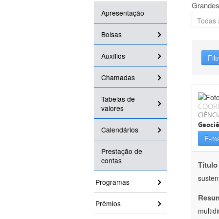
Grandes
Apresentação
Bolsas
Auxílios
Filt
Chamadas
Tabelas de
COOR
valores
CIÊNCI
Geociê
Calendários
E-ma
Prestação de
contas
Título
susten
Programas
Resu
Prêmios
multid