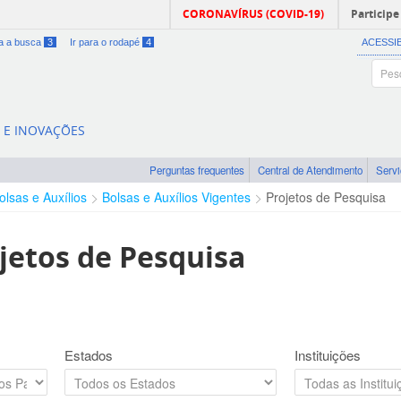
CORONAVÍRUS (COVID-19)
Participe
ra a busca
3
Ir para o rodapé
4
ACESSI
A E INOVAÇÕES
Perguntas frequentes
Central de Atendimento
Serv
olsas e Auxílios
Bolsas e Auxílios Vigentes
Projetos de Pesquisa
jetos de Pesquisa
Estados
Instituições