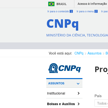
Acesso à informação
BRASIL
Ir para o conteúdo
1
Ir para o menu
2
Ir pa
CNPq
MINISTÉRIO DA CIÊNCIA, TECNOLOGI
Você está aqui:
CNPq
Assuntos
B
Pro
ASSUNTOS
Institucional
País
Bolsas e Auxílios