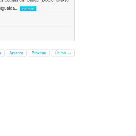
sigualda
...
leia mais
o
Anterior
Próximo
Último →