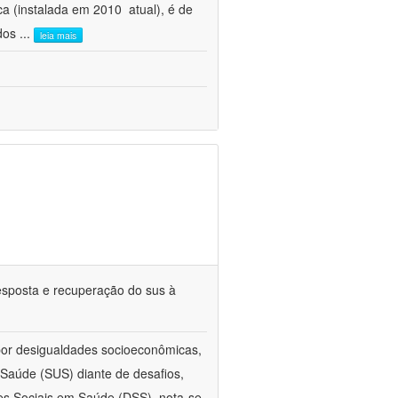
 (instalada em 2010  atual), é de
 dos
...
leia mais
esposta e recuperação do sus à
 por desigualdades socioeconômicas,
aúde (SUS) diante de desafios,
s Sociais em Saúde (DSS), nota-se