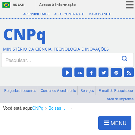
Acesso à informação
BRASIL
CORONAVÍRUS (COVID-19)
ACESSIBILIDADE
ALTO CONTRASTE
MAPA DO SITE
Participe
CNPq
Serviços
Legislação
MINISTÉRIO DA CIÊNCIA, TECNOLOGIA E INOVAÇÕES
Canais
Perguntas frequentes
Central de Atendimento
Serviços
E-mail do Pesquisador
Área de imprensa
Você está aqui:
CNPq
Bolsas e Auxílios Vigentes
Projetos de Pesquisa
MENU