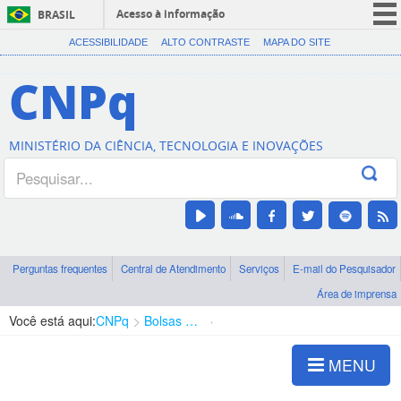
Acesso à informação
BRASIL
CORONAVÍRUS (COVID-19)
ACESSIBILIDADE
ALTO CONTRASTE
MAPA DO SITE
Participe
CNPq
Serviços
Legislação
MINISTÉRIO DA CIÊNCIA, TECNOLOGIA E INOVAÇÕES
Canais
Perguntas frequentes
Central de Atendimento
Serviços
E-mail do Pesquisador
Área de imprensa
Você está aqui:
CNPq
Bolsas e Auxílios Vigentes
Projetos de Pesquisa
MENU