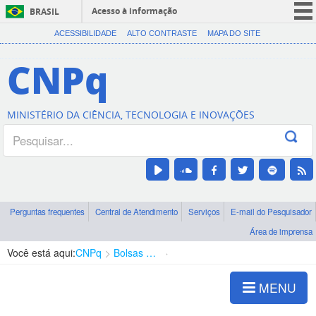
Acesso à informação
BRASIL
CORONAVÍRUS (COVID-19)
ACESSIBILIDADE
ALTO CONTRASTE
MAPA DO SITE
Participe
CNPq
Serviços
Legislação
MINISTÉRIO DA CIÊNCIA, TECNOLOGIA E INOVAÇÕES
Canais
Perguntas frequentes
Central de Atendimento
Serviços
E-mail do Pesquisador
Área de imprensa
Você está aqui:
CNPq
Bolsas e Auxílios Vigentes
Projetos de Pesquisa
MENU