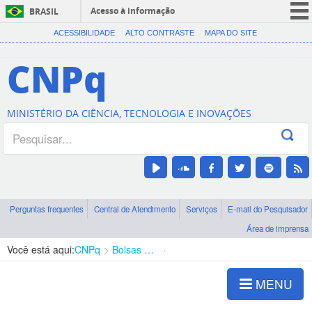
Acesso à informação
BRASIL
CORONAVÍRUS (COVID-19)
ACESSIBILIDADE
ALTO CONTRASTE
MAPA DO SITE
Participe
CNPq
Serviços
Legislação
MINISTÉRIO DA CIÊNCIA, TECNOLOGIA E INOVAÇÕES
Canais
Perguntas frequentes
Central de Atendimento
Serviços
E-mail do Pesquisador
Área de imprensa
Você está aqui:
CNPq
Bolsas e Auxílios Vigentes
Projetos de Pesquisa
MENU