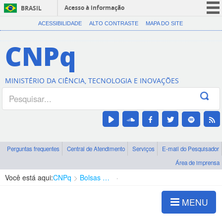
Acesso à informação
BRASIL
CORONAVÍRUS (COVID-19)
ACESSIBILIDADE
ALTO CONTRASTE
MAPA DO SITE
Participe
CNPq
Serviços
Legislação
MINISTÉRIO DA CIÊNCIA, TECNOLOGIA E INOVAÇÕES
Canais
Perguntas frequentes
Central de Atendimento
Serviços
E-mail do Pesquisador
Área de imprensa
Você está aqui:
CNPq
Bolsas e Auxílios Vigentes
Projetos de Pesquisa
MENU