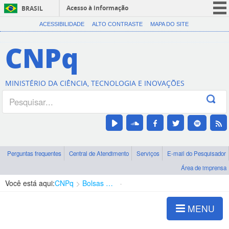
Acesso à informação
BRASIL
CORONAVÍRUS (COVID-19)
ACESSIBILIDADE
ALTO CONTRASTE
MAPA DO SITE
Participe
CNPq
Serviços
Legislação
MINISTÉRIO DA CIÊNCIA, TECNOLOGIA E INOVAÇÕES
Canais
Perguntas frequentes
Central de Atendimento
Serviços
E-mail do Pesquisador
Área de imprensa
Você está aqui:
CNPq
Bolsas e Auxílios Vigentes
Projetos de Pesquisa
MENU