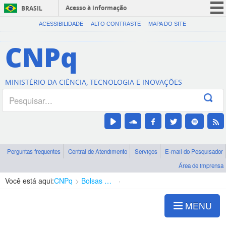
Acesso à informação
BRASIL
CORONAVÍRUS (COVID-19)
ACESSIBILIDADE
ALTO CONTRASTE
MAPA DO SITE
Participe
CNPq
Serviços
Legislação
MINISTÉRIO DA CIÊNCIA, TECNOLOGIA E INOVAÇÕES
Canais
Perguntas frequentes
Central de Atendimento
Serviços
E-mail do Pesquisador
Área de imprensa
Você está aqui:
CNPq
Bolsas e Auxílios Vigentes
Projetos de Pesquisa
MENU