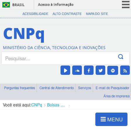
Acesso à informação
BRASIL
CORONAVÍRUS (COVID-19)
ACESSIBILIDADE
ALTO CONTRASTE
MAPA DO SITE
Participe
CNPq
Serviços
Legislação
MINISTÉRIO DA CIÊNCIA, TECNOLOGIA E INOVAÇÕES
Canais
Perguntas frequentes
Central de Atendimento
Serviços
E-mail do Pesquisador
Área de imprensa
Você está aqui:
CNPq
Bolsas e Auxílios Vigentes
Projetos de Pesquisa
MENU