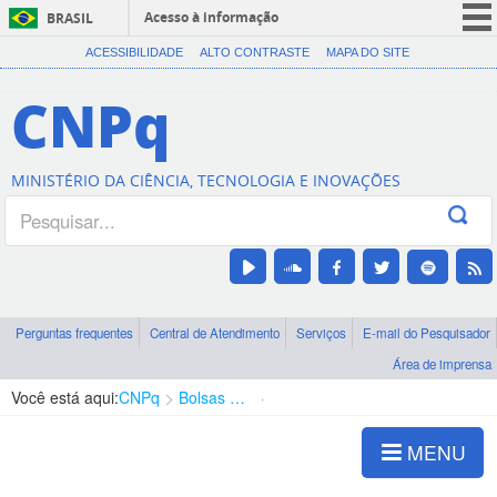
Acesso à informação
BRASIL
CORONAVÍRUS (COVID-19)
ACESSIBILIDADE
ALTO CONTRASTE
MAPA DO SITE
Participe
CNPq
Serviços
Legislação
MINISTÉRIO DA CIÊNCIA, TECNOLOGIA E INOVAÇÕES
Canais
Perguntas frequentes
Central de Atendimento
Serviços
E-mail do Pesquisador
Área de imprensa
Você está aqui:
CNPq
Bolsas e Auxílios Vigentes
Projetos de Pesquisa
MENU