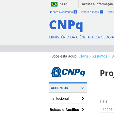
Acesso à informação
BRASIL
Ir para o conteúdo
1
Ir para o menu
2
Ir pa
CNPq
MINISTÉRIO DA CIÊNCIA, TECNOLOGI
Você está aqui:
CNPq
Assuntos
B
Pro
ASSUNTOS
Institucional
País
Bolsas e Auxílios