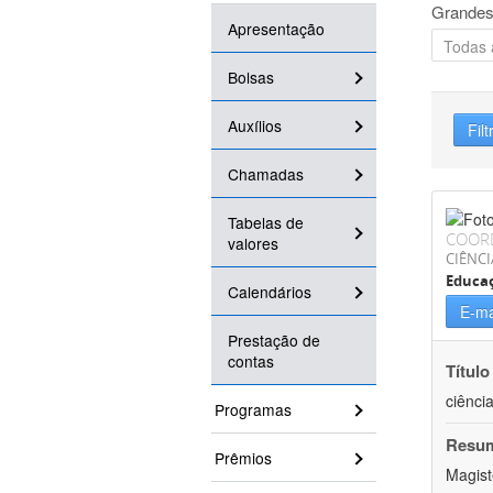
Grandes
Apresentação
Bolsas
Auxílios
Filt
Chamadas
Tabelas de
COOR
valores
CIÊNC
Educa
Calendários
E-ma
Prestação de
contas
Título
ciênci
Programas
Resu
Prêmios
Magist