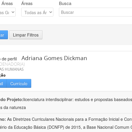
 Áreas
Áreas
Busca
rar
Limpar Filtros
Adriana Gomes Dickman
DENADOR(A)
IAS HUMANAS
ção
il
Currículo
 do Projeto:
licenciatura interdisciplinar: estudos e propostas baseado
as da natureza
mo:
As Diretrizes Curriculares Nacionais para a Formação Inicial e Con
ério da Educação Básica (DCNFP) de 2015, a Base Nacional Comum C