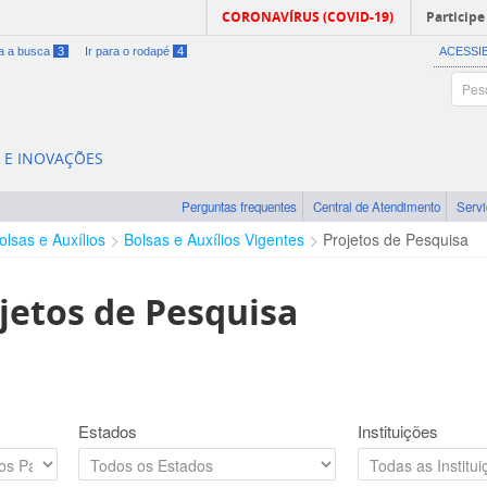
CORONAVÍRUS (COVID-19)
Participe
ra a busca
3
Ir para o rodapé
4
ACESSI
A E INOVAÇÕES
Perguntas frequentes
Central de Atendimento
Serv
olsas e Auxílios
Bolsas e Auxílios Vigentes
Projetos de Pesquisa
jetos de Pesquisa
Estados
Instituições