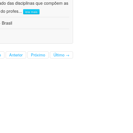
ado das disciplinas que compõem as
 do profes
...
leia mais
 Brasil
o
Anterior
Próximo
Último →