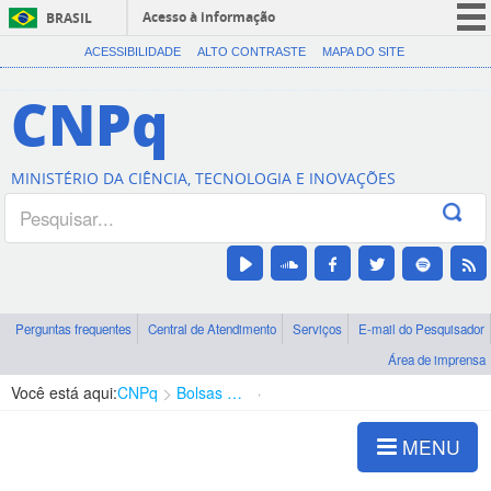
Acesso à informação
BRASIL
CORONAVÍRUS (COVID-19)
ACESSIBILIDADE
ALTO CONTRASTE
MAPA DO SITE
Participe
CNPq
Serviços
Legislação
MINISTÉRIO DA CIÊNCIA, TECNOLOGIA E INOVAÇÕES
Canais
Perguntas frequentes
Central de Atendimento
Serviços
E-mail do Pesquisador
Área de imprensa
Você está aqui:
CNPq
Bolsas e Auxílios Vigentes
Projetos de Pesquisa
MENU